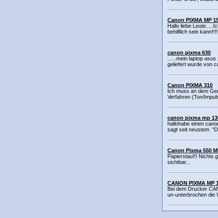
Canon PIXMA MP 1
Hallo liebe Leute.....
behilflich sein kann!!!!M
canon pixma 630
......mein laptop asus
geliefert wurde von ca
Canon PIXMA 310
Ich muss an dem Gerä
Verfahren (Ton/Impuls
canon pixma mp 13
hallohabe einen cano
sagt seit neustem "De
Canon Pixma 550 M
Papierstau!!! Nichts 
sichtbar...
CANON PIXMA MP 
Bei dem Drucker CAN
un-unterbrochen die