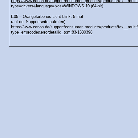
https://www.canon.de/support/consumer_products/products/fax__multi
type=drivers&language=&os=WINDOWS 10 (64-bit)
E05 – Orangefarbenes Licht blinkt 5-mal
(auf der Supportseite aufrufen)
https://www.canon.de/support/consumer_products/products/fax__multi
type=errorcode&errordetailid=tcm:83-1330398