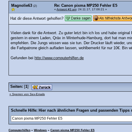
Magnolie63
Re: Canon pixma MP250 Fehler E5
(2)
«
Antwort #3 am
: 24.11.17, 17:06:21 »
Hat dir diese Antwort geholfen?
Vielen dank für die Antwort. Zu guter letzt bin ich los und habe original
gestern in einem Laden, Qräx in Winterhude-Hamburg, dort hat man mi
empfehlen. Die Jungs wissen was sie tun. Der Drucker läuft wieder, u
die Farbpatrone gleich aufladen lassen, wohlbemerkt für nur 10€. Bin 
Gefunden bei
http://www.computerhilfen.de
Seiten:
[
1
]
« Sperren von Sex-Emails
Schnelle Hilfe: Hier nach ähnlichen Fragen und passenden Tipps 
Computerhilfen
»
Windows
»
Canon pixma MP250 Fehler E5