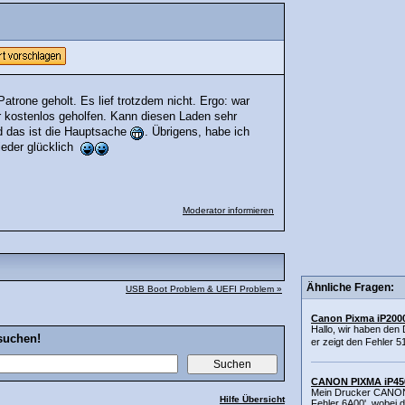
 Patrone geholt. Es lief trotzdem nicht. Ergo: war
r kostenlos geholfen. Kann diesen Laden sehr
nd das ist die Hauptsache
. Übrigens, habe ich
wieder glücklich
Moderator informieren
Ähnliche Fragen:
USB Boot Problem & UEFI Problem »
Canon Pixma iP2000
Hallo, wir haben de
suchen!
er zeigt den Fehler 
CANON PIXMA iP4500
Mein Drucker CANON 
Hilfe Übersicht
Fehler 6A00', wobei 