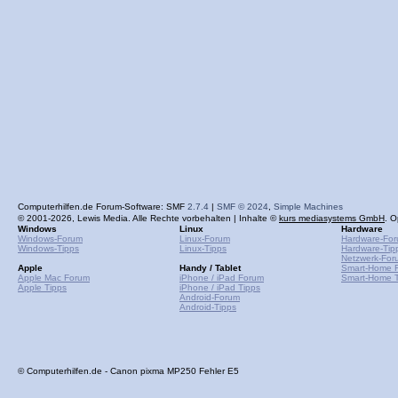
Computerhilfen.de Forum-Software: SMF
2.7.4
|
SMF © 2024
,
Simple Machines
© 2001-2026, Lewis Media. Alle Rechte vorbehalten | Inhalte ©
kurs mediasystems GmbH
. O
Windows
Linux
Hardware
Windows-Forum
Linux-Forum
Hardware-Fo
Windows-Tipps
Linux-Tipps
Hardware-Tip
Netzwerk-For
Apple
Handy / Tablet
Smart-Home 
Apple Mac Forum
iPhone / iPad Forum
Smart-Home T
Apple Tipps
iPhone / iPad Tipps
Android-Forum
Android-Tipps
© Computerhilfen.de - Canon pixma MP250 Fehler E5