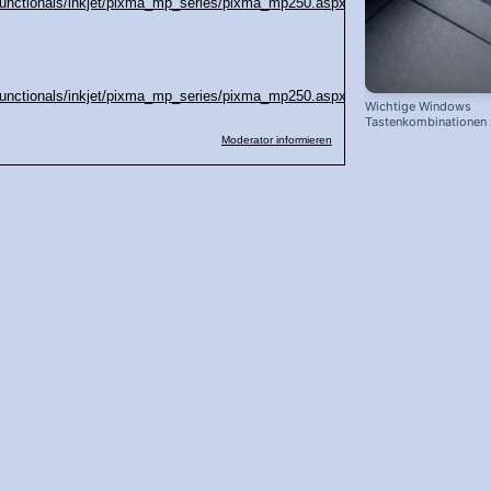
functionals/inkjet/pixma_mp_series/pixma_mp250.aspx?
functionals/inkjet/pixma_mp_series/pixma_mp250.aspx?
Wichtige Windows
Tastenkombinationen
schnelleren Arbeiten
Moderator informieren