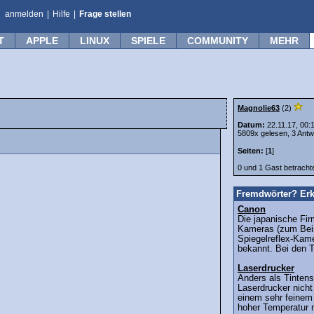
anmelden
|
Hilfe
|
Frage stellen
T
APPLE
LINUX
SPIELE
COMMUNITY
MEHR
Magnolie63
(2)
Datum:
22.11.17, 00:
5809x gelesen, 3 Antw
Seiten:
[
1
]
0 und 1 Gast betrach
Fremdwörter? Erk
Canon
Die japanische Fir
Kameras (zum Beisp
Spiegelreflex-Kame
bekannt. Bei den T
Laserdrucker
Anders als Tintens
Laserdrucker nicht
einem sehr feinem 
hoher Temperatur m