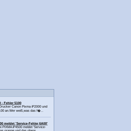
 - Fehler 5100
n Drucker Canon Pixma iP2000 und
5100 an.Wer weiß,was das f�...
 meldet 'Service-Fehler 6A00'
PIXMA iP4500 meldet 'Service-
das orange und das obere...