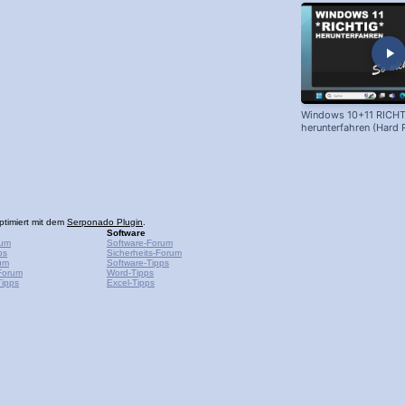
Windows 10+11 RICHT
herunterfahren (Hard 
ptimiert mit dem
Serponado Plugin
.
Software
rum
Software-Forum
ps
Sicherheits-Forum
um
Software-Tipps
Forum
Word-Tipps
ipps
Excel-Tipps