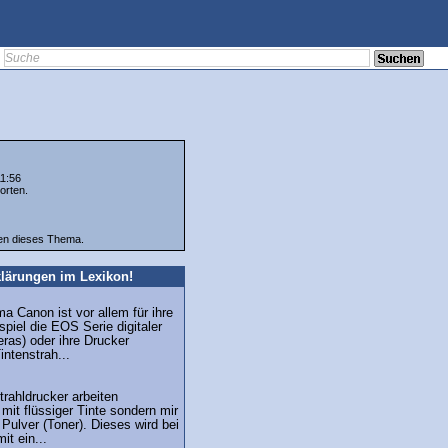
11:56
orten.
ten dieses Thema.
lärungen im Lexikon!
ma Canon ist vor allem für ihre
iel die EOS Serie digitaler
ras) oder ihre Drucker
intenstrah...
trahldrucker arbeiten
 mit flüssiger Tinte sondern mir
Pulver (Toner). Dieses wird bei
it ein...