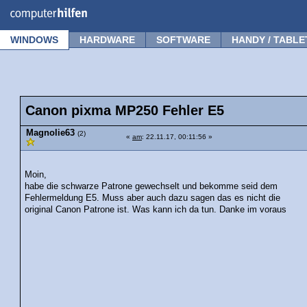
Forum
Tipps
News
Frage stellen
WINDOWS
HARDWARE
SOFTWARE
HANDY / TABLE
Canon pixma MP250 Fehler E5
Magnolie63
(2)
«
am
: 22.11.17, 00:11:56 »
Moin,
habe die schwarze Patrone gewechselt und bekomme seid dem
Fehlermeldung E5. Muss aber auch dazu sagen das es nicht die
original Canon Patrone ist. Was kann ich da tun. Danke im voraus