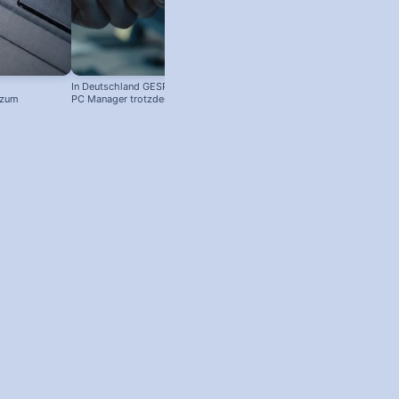
In Deutschland GESPERRT: Microsoft
 zum
PC Manager trotzdem installieren
! #windowstipps