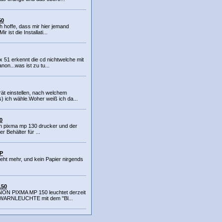
50
Ich hoffe, dass mir hier jemand
ir ist die Installati...
 x 51 erkennt die cd nichtwelche mit
non...was ist zu tu...
t einstellen, nach welchem
) ich wähle.Woher weiß ich da...
0
n pixma mp 130 drucker und der
r Behälter für ...
P
geht mehr, und kein Papier nirgends
150
ON PIXMA MP 150 leuchtet derzeit
 WARNLEUCHTE mit dem "Bl...