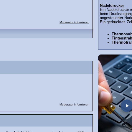
Nadeldrucker
Ein Nadeldrucker i
beim Druckvorgang
angesteuerter Nade
Ein gedrucktes Zei
Moderator informieren
Thermosub
Tintenstra
Thermotran
Moderator informieren