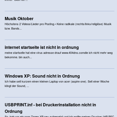
Musik Oktober
Höchstens 2 Videos/Lieder pro Posting.• Keine radikale (rechts/links/religiöse) Musik
bzw. Bands...
internet startseite ist nicht in ordnung
meine startseite hat eine virus adresse drauf www.404dns.comdie ich nicht mehr weg
bekomme. bin auch...
Windows XP: Sound nicht in Ordnung
Ich habe seit kurzem einen kleinen Laptop von acer (aspire one). Seit einer Woche
klingt der Sound, ...
USBPRINT.inf - bei Druckerinstallation nicht in
Ordnung
So, hab vor ein paar Tagen XP neu aufgesetzt und ich wollte meinen Drucker (HP PSC