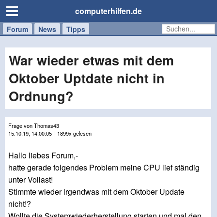
computerhilfen.de
Forum
Handy
Windows
Mac
News
Tipps
/
Tablet
War wieder etwas mit dem
Oktober Uptdate nicht in
Ordnung?
Frage von Thomas43
15.10.19, 14:00:05
| 1899x gelesen
Hallo liebes Forum,-
hatte gerade folgendes Problem meine CPU lief ständig
unter Vollast!
Stimmte wieder irgendwas mit dem Oktober Update
nicht!?
Wollte die Systemwiederherstellung starten und mal den