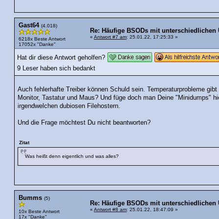
Gast64
(4.018)
Re: Häufige BSODs mit unterschiedlichen
«
Antwort #7 am
: 25.01.22, 17:25:33 »
6218x Beste Antwort
17052x "Danke"
Hat dir diese Antwort geholfen?
9 Leser haben sich bedankt
Auch fehlerhafte Treiber können Schuld sein. Temperaturprobleme gibt
Monitor, Tastatur und Maus? Und füge doch man Deine "Minidumps" h
irgendwelchen dubiosen Filehostern.
Und die Frage möchtest Du nicht beantworten?
Zitat
Was heißt denn eigentlich und was alles?
Bumms
(5)
Re: Häufige BSODs mit unterschiedlichen
«
Antwort #8 am
: 25.01.22, 18:47:09 »
10x Beste Antwort
17x "Danke"