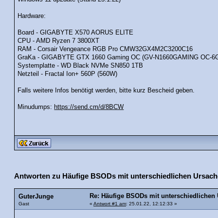
Hardware:
Board - GIGABYTE X570 AORUS ELITE
CPU - AMD Ryzen 7 3800XT
RAM - Corsair Vengeance RGB Pro CMW32GX4M2C3200C16
GraKa - GIGABYTE GTX 1660 Gaming OC (GV-N1660GAMING OC-6
Systemplatte - WD Black NVMe SN850 1TB
Netzteil - Fractal Ion+ 560P (560W)
Falls weitere Infos benötigt werden, bitte kurz Bescheid geben.
Minudumps:
https://send.cm/d/8BCW
Antworten zu Häufige BSODs mit unterschiedlichen Ursach
Re: Häufige BSODs mit unterschiedlichen
GuterJunge
Gast
«
Antwort #1 am
: 25.01.22, 12:12:33 »