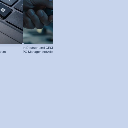
In Deutschland GESPERRT: Microsoft
 zum
PC Manager trotzdem installieren
! #windowstipps