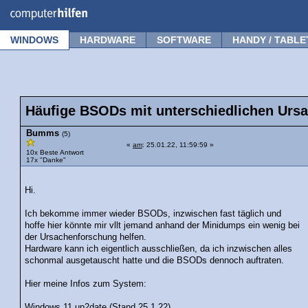
Forum
Tipps
News
Frage stellen
WINDOWS
HARDWARE
SOFTWARE
HANDY / TABLE
Häufige BSODs mit unterschiedlichen Urs
Bumms
(5)
«
am
: 25.01.22, 11:59:59 »
10x Beste Antwort
17x "Danke"
Hi.
Ich bekomme immer wieder BSODs, inzwischen fast täglich und
hoffe hier könnte mir vllt jemand anhand der Minidumps ein wenig bei
der Ursachenforschung helfen.
Hardware kann ich eigentlich ausschließen, da ich inzwischen alles
schonmal ausgetauscht hatte und die BSODs dennoch auftraten.
Hier meine Infos zum System:
Windows 11 up2date (Stand 25.1.22)