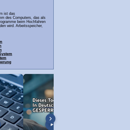
m ist das
mm des Computers, das als
Programme beim Hochfahren
en wird. Arbeitsspeicher,
em
m
m
 System
stem
uerung