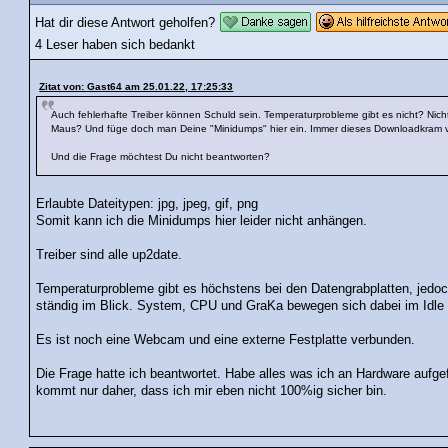
Hat dir diese Antwort geholfen?
4 Leser haben sich bedankt
Zitat von: Gast64 am 25.01.22, 17:25:33
Auch fehlerhafte Treiber können Schuld sein. Temperaturprobleme gibt es nicht? Nich
Maus? Und füge doch man Deine "Minidumps" hier ein. Immer dieses Downloadkram v
Und die Frage möchtest Du nicht beantworten?
Erlaubte Dateitypen: jpg, jpeg, gif, png
Somit kann ich die Minidumps hier leider nicht anhängen.
Treiber sind alle up2date.
Temperaturprobleme gibt es höchstens bei den Datengrabplatten, jedoc
ständig im Blick. System, CPU und GraKa bewegen sich dabei im Idle
Es ist noch eine Webcam und eine externe Festplatte verbunden.
Die Frage hatte ich beantwortet. Habe alles was ich an Hardware aufgef
kommt nur daher, dass ich mir eben nicht 100%ig sicher bin.