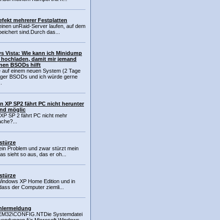
efekt mehrerer Festplatten
 einen unRaid-Server laufen, auf dem
eichert sind.Durch das...
 Vista: Wie kann ich Minidump
 hochladen, damit mir jemand
nen BSODs hilft
e auf einem neuen System (2 Tage
figer BSODs und ich würde gerne
.
on XP SP2 fährt PC nicht herunter
nd möglic
 XP SP 2 fährt PC nicht mehr
che?...
stürze
 ein Problem und zwar stürzt mein
s sieht so aus, das er oh...
stürze
 Windows XP Home Edition und in
, dass der Computer ziemli...
ehlermeldung
M32\CONFIG.NTDie Systemdatei