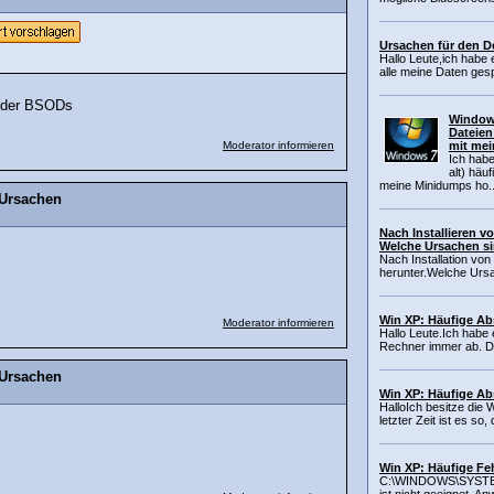
Ursachen für den D
Hallo Leute,ich habe
alle meine Daten gesp
ieder BSODs
Windows
Dateien
Moderator informieren
mit mei
Ich hab
alt) häu
meine Minidumps ho..
 Ursachen
Nach Installieren v
Welche Ursachen si
Nach Installation von
herunter.Welche Ursa
Win XP: Häufige Ab
Moderator informieren
Hallo Leute.Ich habe
Rechner immer ab. Da
 Ursachen
Win XP: Häufige Ab
HalloIch besitze die
letzter Zeit ist es so
Win XP: Häufige F
C:\WINDOWS\SYSTE