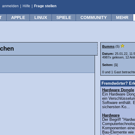
anmelden
|
Hilfe
|
Frage stellen
T
APPLE
LINUX
SPIELE
COMMUNITY
MEHR
Bumms
(5)
achen
Datum:
25.01.22, 11:
4987x gelesen, 12 Ant
Seiten:
[
1
]
0 und 1 Gast betrach
Fremdwörter? Erk
Hardware Dongle
Ein Hardware Dongl
ein Verschlüsselu
Software enthält. E
sichersten Ko...
Hardware
Der Begriff "Hardw
Computertechnolog
Komponenten eine
Bau-Elemente wie