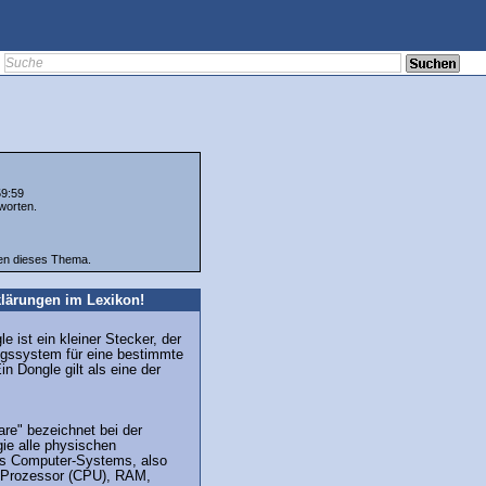
59:59
worten.
ten dieses Thema.
lärungen im Lexikon!
e ist ein kleiner Stecker, der
ngssystem für eine bestimmte
in Dongle gilt als eine der
are" bezeichnet bei der
ie alle physischen
s Computer-Systems, also
 Prozessor (CPU), RAM,