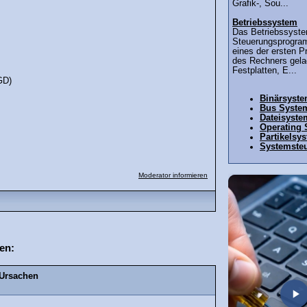
Grafik-, Sou...
Betriebssystem
Das Betriebssyste
Steuerungsprogra
eines der ersten 
des Rechners gelad
Festplatten, E...
GD)
Binärsyst
Bus Syste
Dateisyste
Operating
Partikelsy
Systemste
Moderator informieren
en:
 Ursachen