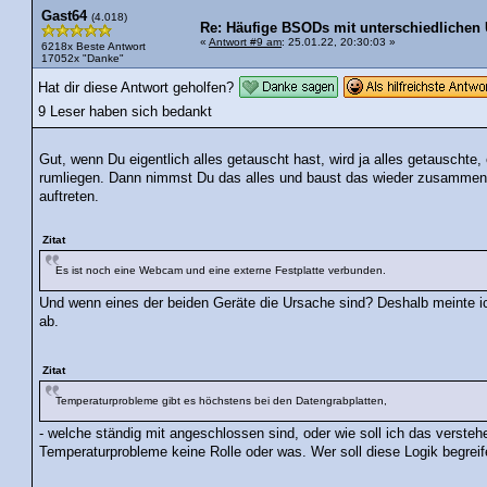
Gast64
(4.018)
Re: Häufige BSODs mit unterschiedlichen
«
Antwort #9 am
: 25.01.22, 20:30:03 »
6218x Beste Antwort
17052x "Danke"
Hat dir diese Antwort geholfen?
9 Leser haben sich bedankt
Gut, wenn Du eigentlich alles getauscht hast, wird ja alles getauschte
rumliegen. Dann nimmst Du das alles und baust das wieder zusammen, 
auftreten.
Zitat
Es ist noch eine Webcam und eine externe Festplatte verbunden.
Und wenn eines der beiden Geräte die Ursache sind? Deshalb meinte i
ab.
Zitat
Temperaturprobleme gibt es höchstens bei den Datengrabplatten,
- welche ständig mit angeschlossen sind, oder wie soll ich das versteh
Temperaturprobleme keine Rolle oder was. Wer soll diese Logik begrei