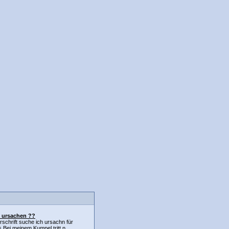
 ursachen ??
schrift suche ich ursachn für
Bei meinem Kumpel tritt n...