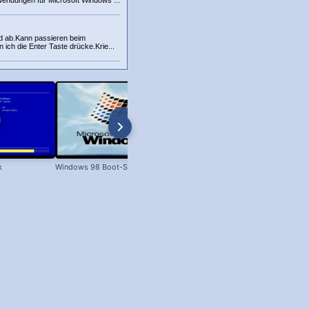
nwendungen für Microsoft Windows ...
nd ab.Kann passieren beim
ich die Enter Taste drücke.Krie...
k
Windows 98 Boot-Screen
Dateien unter Windows kopieren 
XP bis Win 11!)