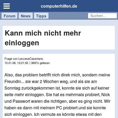
computerhilfen.de
Forum
Handy
Windows
Mac
News
Tipps
/
Tablet
Kann mich nicht mehr
einloggen
Frage von LecceseCasertano
10.01.06, 13:21:50
| 3697x gelesen
Also, das problem betrifft nich direk mich, sondern meine
Freundin... sie war 2 Wochen weg, und als sie am
Sonntag zurückgekommen ist, konnte sie sich auf keiner
seite mehr einloggen. Sie hat es mehrmals probiert, Nick
und Passwort waren die richtigen, aber es ging nicht. Wir
haben es dann mit meinem PC probiert und sie konnte
sich einloggen. Ich vermute es könnte etwas mit den