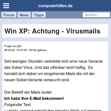
computerhilfen.de
Forum
Handy
Windows
Mac
News
Tipps
/
Tablet
Win XP: Achtung - Virusmails
Frage von jüki
08.03.05, 15:47:09
| 3316x gelesen
Seit wenigen Stunden verbreitet sich eine neue Variante
des Sober Virus. Und das offenbar recht heftig. Es
handelt sich dabei um eingehende Mails die mit der
neuen Sober-Variante verseucht sind.
Der Betreff der Mails lautet:
Ich habe Ihre E-Mail bekommen!
Folgender Text:
>>
Hallo, jemand schickt ihre privaten Mails auf meinem