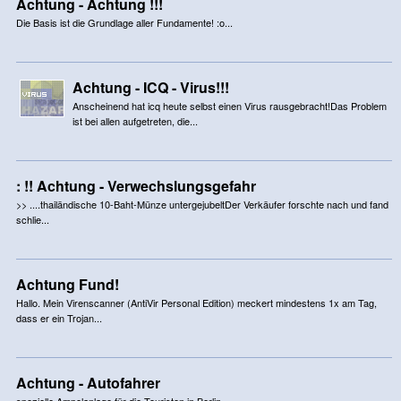
Achtung - Achtung !!!
Die Basis ist die Grundlage aller Fundamente! :o...
Achtung - ICQ - Virus!!!
Anscheinend hat icq heute selbst einen Virus rausgebracht!Das Problem
ist bei allen aufgetreten, die...
: !! Achtung - Verwechslungsgefahr
>> ....thailändische 10-Baht-Münze untergejubeltDer Verkäufer forschte nach und fand
schlie...
Achtung Fund!
Hallo. Mein Virenscanner (AntiVir Personal Edition) meckert mindestens 1x am Tag,
dass er ein Trojan...
Achtung - Autofahrer
spezielle Ampelanlage für die Touristen in Berlin