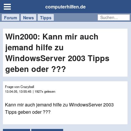
computerhilfen.de
Forum
Handy
Windows
Mac
News
Tipps
/
Tablet
Win2000: Kann mir auch
jemand hilfe zu
WindowsServer 2003 Tipps
geben oder ???
Frage von Crazyball
13.04.05, 13:55:45
| 1927x gelesen
Kann mir auch jemand hilfe zu WindowsServer 2003
Tipps geben oder ???