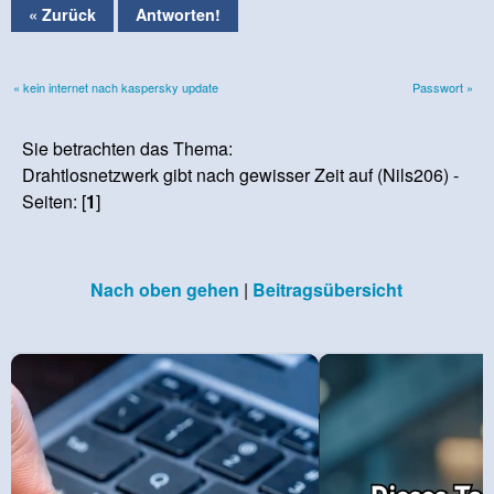
« Zurück
Antworten!
« kein internet nach kaspersky update
Passwort »
Sie betrachten das Thema:
Drahtlosnetzwerk gibt nach gewisser Zeit auf (Nils206) -
Seiten: [
1
]
Nach oben gehen
|
Beitragsübersicht