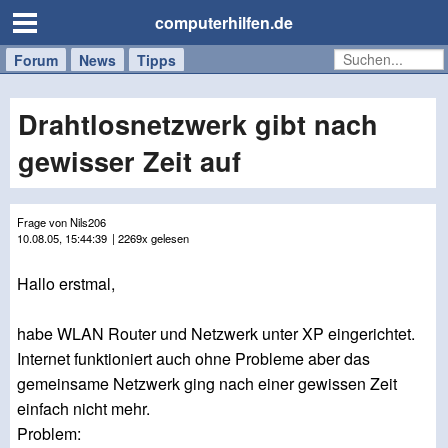
computerhilfen.de
Forum
Handy
Windows
Mac
News
Tipps
/
Tablet
Drahtlosnetzwerk gibt nach
gewisser Zeit auf
Frage von Nils206
10.08.05, 15:44:39
| 2269x gelesen
Hallo erstmal,
habe WLAN Router und Netzwerk unter XP eingerichtet.
Internet funktioniert auch ohne Probleme aber das
gemeinsame Netzwerk ging nach einer gewissen Zeit
einfach nicht mehr.
Problem: