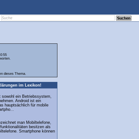
40:55
worten.
ten dieses Thema.
lärungen im Lexikon!
t sowohl ein Betriebssystem,
nehmen. Android ist ein
s hauptsächlich für mobile
rtpho...
zeichnet man Mobiltelefone,
unktionalitäten besitzen als
ltelefone. Smartphone können