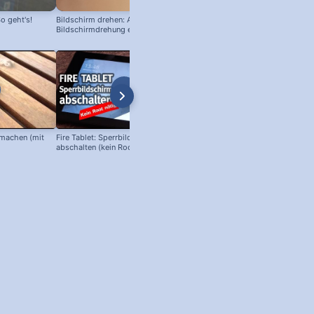
o geht's!
Bildschirm drehen: Android
Bildschirmdrehung ein- und
ausschalten!
machen (mit
Fire Tablet: Sperrbildschirm
Android Bildschirm drehen: z.B.
abschalten (kein Root nötig!)
Samsung, Medion oder Huawei!