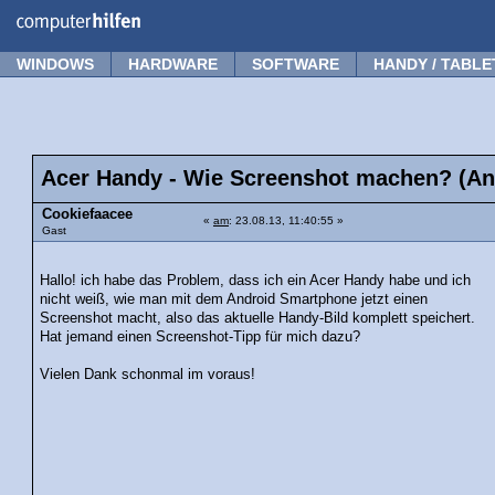
Forum
Tipps
News
Frage stellen
WINDOWS
HARDWARE
SOFTWARE
HANDY / TABLE
Acer Handy - Wie Screenshot machen? (An
Cookiefaacee
«
am
: 23.08.13, 11:40:55 »
Gast
Hallo! ich habe das Problem, dass ich ein Acer Handy habe und ich
nicht weiß, wie man mit dem Android Smartphone jetzt einen
Screenshot macht, also das aktuelle Handy-Bild komplett speichert.
Hat jemand einen Screenshot-Tipp für mich dazu?
Vielen Dank schonmal im voraus!