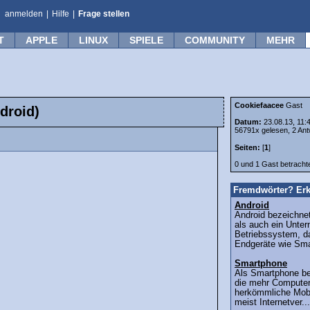
anmelden
|
Hilfe
|
Frage stellen
T
APPLE
LINUX
SPIELE
COMMUNITY
MEHR
Cookiefaacee
Gast
droid)
Datum:
23.08.13, 11:
56791x gelesen, 2 Ant
Seiten:
[
1
]
0 und 1 Gast betrach
Fremdwörter? Erk
Android
Android bezeichne
als auch ein Unter
Betriebssystem, da
Endgeräte wie Sma
Smartphone
Als Smartphone be
die mehr Computerf
herkömmliche Mobi
meist Internetver...