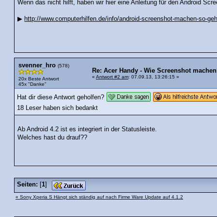
Wenn das nicht hilft, haben wir hier eine Anleitung für den Android Scre
▶
http://www.computerhilfen.de/info/android-screenshot-machen-so-geh
svenner_hro
(578)
Re: Acer Handy - Wie Screenshot machen
«
Antwort #2 am
: 07.09.13, 13:26:15 »
20x Beste Antwort
45x "Danke"
Hat dir diese Antwort geholfen?
18 Leser haben sich bedankt
Ab Android 4.2 ist es integriert in der Statusleiste.
Welches hast du drauf??
Seiten:
[
1
]
« Sony Xperia S Hängt sich ständig auf nach Firme Ware Update auf 4.1.2