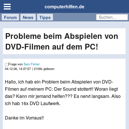
computerhilfen.de
Forum
Handy
Windows
Mac
News
Tipps
/
Tablet
Probleme beim Abspielen von
DVD-Filmen auf dem PC!
Frage von
Sam Fisher
04.12.06, 14:37:57
| 2109x gelesen
Hallo, ich hab ein Problem beim Abspielen von DVD-
Filmen auf meinem PC: Der Sound stottert!! Woran liegt
das? Kann mir jemand helfen??? Es nervt langsam. Also
ich hab 16x DVD Laufwerk.
Danke im Vorraus!!