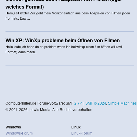
welches Format)
Hallo,seit letzter Zeit geht mein Monitor einfach aus beim Abspielen von Filmen jeden
Formats. Egal ...
Win XP: WinXp probleme beim Öffnen von Filmen
Hallo leute,ich habe da en problem wenn ich bei winxp einen film öffnen will (avi-
Format) dann mach...
Computerhilfen.de Forum-Software: SMF
2.7.4
|
SMF © 2024
,
Simple Machines
© 2001-2026, Lewis Media. Alle Rechte vorbehalten
Windows
Linux
Windows-Forum
Linux-Forum