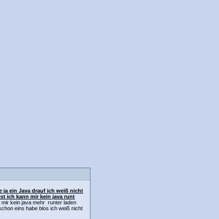
e ja ein Java drauf ich weiß nicht
st ich kann mir kein java runt
 mir kein java mehr runter laden
 schon eins habe blos ich weiß nicht