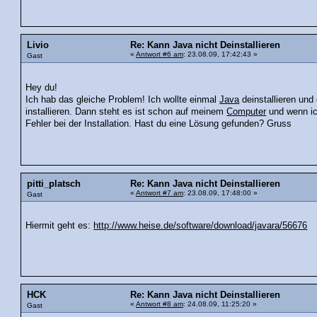
Livio
Re: Kann Java nicht Deinstallieren
«
Antwort #6 am
: 23.08.09, 17:42:43 »
Gast
Hey du!
Ich hab das gleiche Problem! Ich wollte einmal
Java
deinstallieren und
installieren. Dann steht es ist schon auf meinem
Computer
und wenn ich
Fehler bei der Installation. Hast du eine Lösung gefunden? Gruss
pitti_platsch
Re: Kann Java nicht Deinstallieren
«
Antwort #7 am
: 23.08.09, 17:48:00 »
Gast
Hiermit geht es:
http://www.heise.de/software/download/javara/56676
HCK
Re: Kann Java nicht Deinstallieren
«
Antwort #8 am
: 24.08.09, 11:25:20 »
Gast