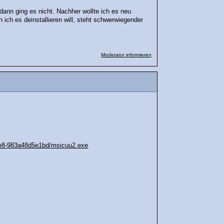
 dann ging es nicht. Nachher wollte ich es neu
 ich es deinstallieren will, steht schwerwiegender
Moderator informieren
0e8-983a48d5e1bd/msicuu2.exe