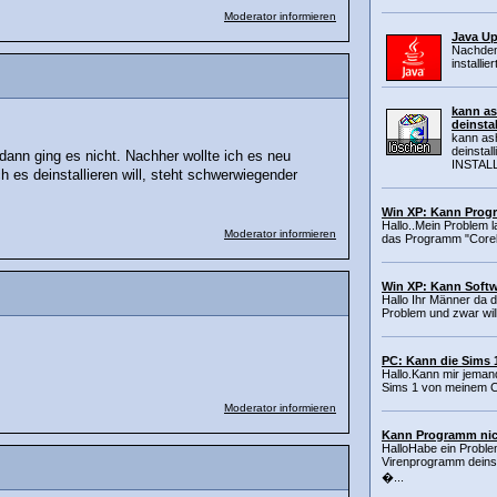
Moderator informieren
Java Up
Nachdem
installi
kann a
deinstal
kann as
deinstal
 dann ging es nicht. Nachher wollte ich es neu
INSTALL:
 es deinstallieren will, steht schwerwiegender
Win XP: Kann Progr
Hallo..Mein Problem l
Moderator informieren
das Programm "Corel 
Win XP: Kann Softwa
Hallo Ihr Männer da 
Problem und zwar will
PC: Kann die Sims 1
Hallo.Kann mir jemand
Sims 1 von meinem C
Moderator informieren
Kann Programm nich
HalloHabe ein Probl
Virenprogramm deinsta
�...