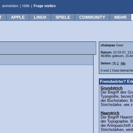
anmelden
|
Hilfe
|
Frage stellen
T
APPLE
LINUX
SPIELE
COMMUNITY
MEHR
champau
Gast
Datum:
22.03.07, 13:
46388x gelesen, 15 An
Seiten:
[
1
]
2
Alle
0 und 1 Gast betrach
Fremdwörter? Erk
Grundstrich
Der Begriff des Gr
Typografie, bezeic
der Buchstaben. Be
Strichstärke, wie 
Haarstrich
Der Begriff Haars
der Typographie. B
der Antiquaschrift 
Strichstärken, wird