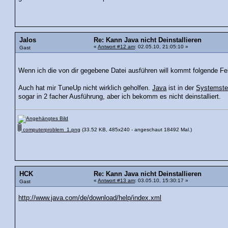
Jalos
Re: Kann Java nicht Deinstallieren
«
Antwort #12 am
: 02.05.10, 21:05:10 »
Gast
Wenn ich die von dir gegebene Datei ausführen will kommt folgende F
Auch hat mir TuneUp nicht wirklich geholfen.
Java
ist in der
Systemste
sogar in 2 facher Ausführung, aber ich bekomm es nicht deinstalliert.
computerproblem_1.png
(33.52 KB, 485x240 - angeschaut 18492 Mal.)
HCK
Re: Kann Java nicht Deinstallieren
«
Antwort #13 am
: 03.05.10, 15:30:17 »
Gast
http://www.java.com/de/download/help/index.xml