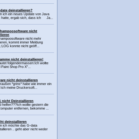
date deinstallieren?
 ich ein neues Update von Java
ert hatte, ergab sich, dass ich Ja...
shampoosoftware nicht
lieren
hampoosoftware nicht mehr
lieren, kommt immer Meldung
LOG konnte nicht geöff...
amme nicht deinstallieren!
autet folgendermassen:Ich wollte
Paint Shop Pro X"...
re nicht deinstallieren
draußen *grins* habe wie immer ein
 ich meine Druckersoft...
 nicht Deinstallieren
 helfen???Ich wollte gestern die
omputer entfernen, bekomme ...
t deinstallieren
em ich möchte das G-data
llieren .. geht aber nicht weder