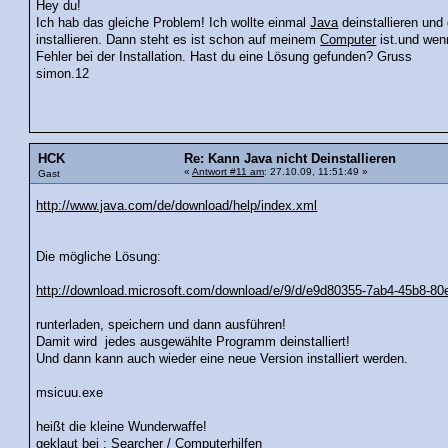
Hey du!
Ich hab das gleiche Problem! Ich wollte einmal
Java
deinstallieren und
installieren. Dann steht es ist schon auf meinem
Computer
ist.und wenn
Fehler bei der Installation. Hast du eine Lösung gefunden? Gruss
simon.12
HCK
Re: Kann Java nicht Deinstallieren
«
Antwort #11 am
: 27.10.09, 11:51:49 »
Gast
http://www.java.com/de/download/help/index.xml
Die mögliche Lösung:
http://download.microsoft.com/download/e/9/d/e9d80355-7ab4-45b8-8
runterladen, speichern und dann ausführen!
Damit wird jedes ausgewählte Programm deinstalliert!
Und dann kann auch wieder eine neue Version installiert werden.
msicuu.exe
heißt die kleine Wunderwaffe!
geklaut bei : Searcher / Computerhilfen