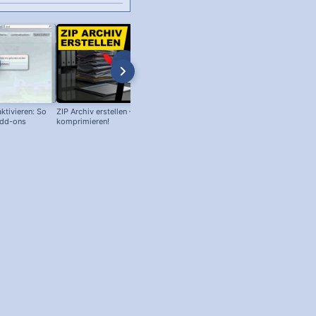
ktivieren: So
ZIP Archiv erstellen – Daten
Philips Senso Reparatur: Blaue L
Add-ons
komprimieren!
blinkt, aber Wassertank voll?