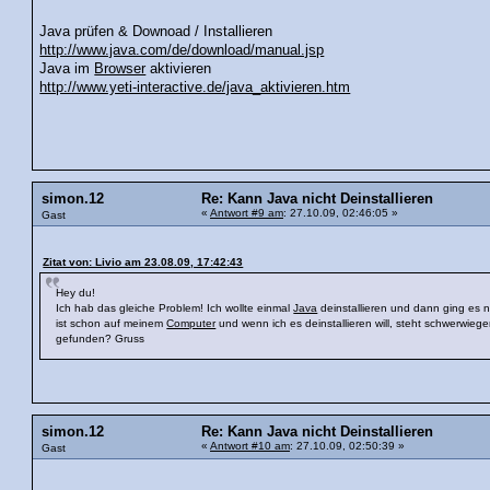
Java prüfen & Downoad / Installieren
http://www.java.com/de/download/manual.jsp
Java im
Browser
aktivieren
http://www.yeti-interactive.de/java_aktivieren.htm
simon.12
Re: Kann Java nicht Deinstallieren
«
Antwort #9 am
: 27.10.09, 02:46:05 »
Gast
Zitat von: Livio am 23.08.09, 17:42:43
Hey du!
Ich hab das gleiche Problem! Ich wollte einmal
Java
deinstallieren und dann ging es ni
ist schon auf meinem
Computer
und wenn ich es deinstallieren will, steht schwerwiege
gefunden? Gruss
simon.12
Re: Kann Java nicht Deinstallieren
«
Antwort #10 am
: 27.10.09, 02:50:39 »
Gast