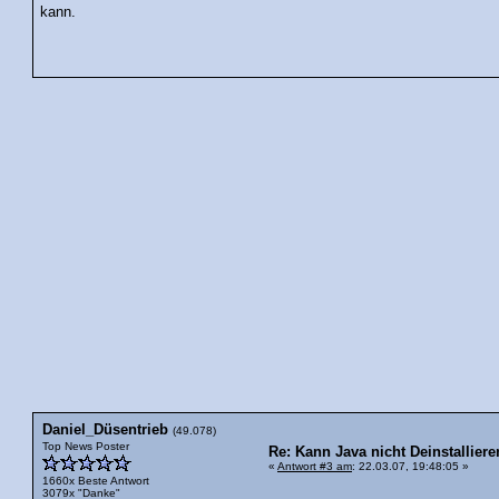
kann.
Daniel_Düsentrieb
(49.078)
Top News Poster
Re: Kann Java nicht Deinstalliere
«
Antwort #3 am
: 22.03.07, 19:48:05 »
1660x Beste Antwort
3079x "Danke"