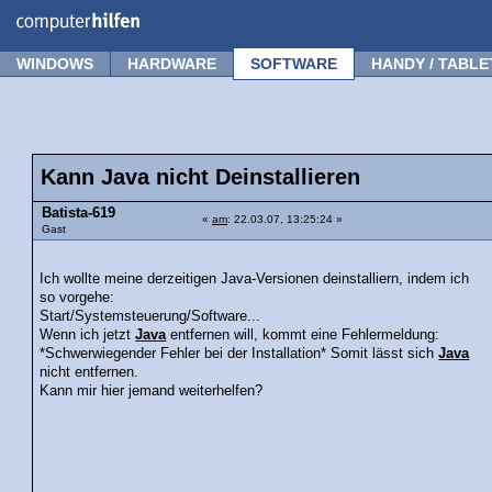
Forum
Tipps
News
Frage stellen
WINDOWS
HARDWARE
SOFTWARE
HANDY / TABLE
Kann Java nicht Deinstallieren
Batista-619
«
am
: 22.03.07, 13:25:24 »
Gast
Ich wollte meine derzeitigen Java-Versionen deinstalliern, indem ich
so vorgehe:
Start/Systemsteuerung/Software...
Wenn ich jetzt
Java
entfernen will, kommt eine Fehlermeldung:
*Schwerwiegender Fehler bei der Installation* Somit lässt sich
Java
nicht entfernen.
Kann mir hier jemand weiterhelfen?