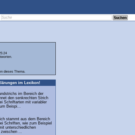
25:24
tworten.
ten dieses Thema.
lärungen im Lexikon!
undstrichs im Bereich der
hnet den senkrechten Strich
i Schriftarten mit variabler
zum Beispi...
trich stammt aus dem Bereich
ei Schriften, wie zum Beispiel
mit unterschiedlichen
 zwischen ...