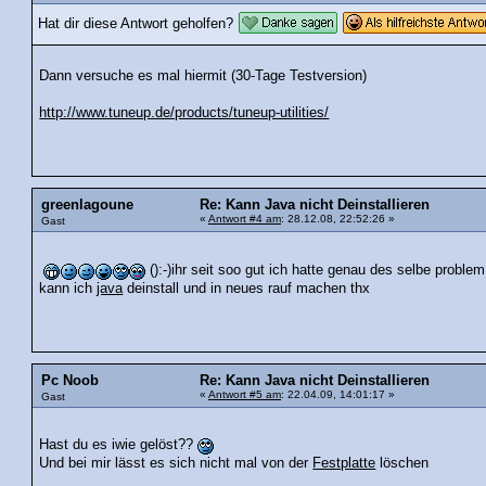
Hat dir diese Antwort geholfen?
Dann versuche es mal hiermit (30-Tage Testversion)
http://www.tuneup.de/products/tuneup-utilities/
greenlagoune
Re: Kann Java nicht Deinstallieren
«
Antwort #4 am
: 28.12.08, 22:52:26 »
Gast
():-)ihr seit soo gut ich hatte genau des selbe proble
kann ich
java
deinstall und in neues rauf machen thx
Pc Noob
Re: Kann Java nicht Deinstallieren
«
Antwort #5 am
: 22.04.09, 14:01:17 »
Gast
Hast du es iwie gelöst??
Und bei mir lässt es sich nicht mal von der
Festplatte
löschen