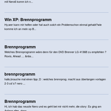
mit Nero6 komm ich n...
Win XP: Brennprogramm
Hy,wer kann mir helfen oder hat auch solch ein Problemschon einmal gehabt?wie
komme ich an mein xp B...
Brennprogramm
Welches Brennprogramm wäre denn für den DVD Brenner LG 4136B zu empfehlen ?
Roxio, Ahead .... &nbs...
brennprogramm
hallo,brauche mal einen tipp ;D : welches brennprog. macht aus überlangen vorlagen
2-3 cd´s? nero ...
Brennprogramm
Hi, ich hab das neuste Nero und es geht bei mir nicht mehr, die story: Es ging am
Anfang alles, dann...