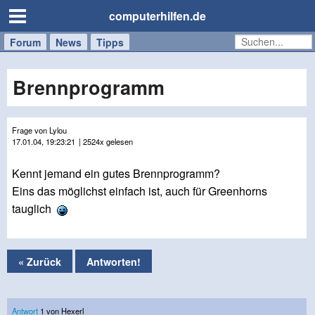
computerhilfen.de
Forum
Handy
Windows
Mac
News
Tipps
/
Tablet
Brennprogramm
Frage von Lylou
17.01.04, 19:23:21
| 2524x gelesen
Kennt jemand ein gutes Brennprogramm?
Eins das möglichst einfach ist, auch für Greenhorns
tauglich
« Zurück
Antworten!
Antwort
1 von Hexerl