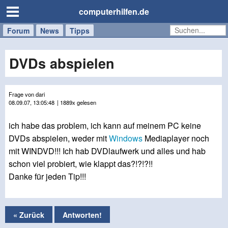
computerhilfen.de
Forum
Handy
Windows
Mac
News
Tipps
/
Tablet
DVDs abspielen
Frage von dari
08.09.07, 13:05:48
| 1889x gelesen
ich habe das problem, ich kann auf meinem PC keine
DVDs abspielen, weder mit
Windows
Mediaplayer noch
mit WINDVD!!! Ich hab DVDlaufwerk und alles und hab
schon viel probiert, wie klappt das?!?!?!!
Danke für jeden Tip!!!
« Zurück
Antworten!