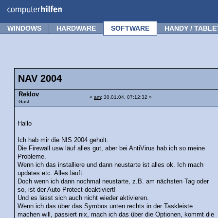
Forum
Tipps
News
Frage stellen
WINDOWS
HARDWARE
SOFTWARE
HANDY / TABLE
NAV 2004
Reklov
«
am
: 30.01.04, 07:12:32 »
Gast
Hallo
Ich hab mir die NIS 2004 geholt.
Die Firewall usw läuf alles gut, aber bei AntiVirus hab ich so meine
Probleme.
Wenn ich das installiere und dann neustarte ist alles ok. Ich mach
updates etc. Alles läuft.
Doch wenn ich dann nochmal neustarte, z.B. am nächsten Tag oder
so, ist der Auto-Protect deaktiviert!
Und es lässt sich auch nicht wieder aktivieren.
Wenn ich das über das Symbos unten rechts in der Taskleiste
machen will, passiert nix, mach ich das über die Optionen, kommt die