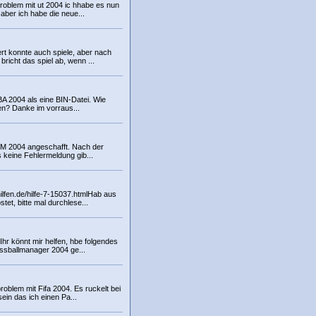
Problem mit ut 2004 ic hhabe es nun
 aber ich habe die neue...
rt konnte auch spiele, aber nach
richt das spiel ab, wenn ...
BA 2004 als eine BIN-Datei. Wie
ren? Danke im vorraus...
FM 2004 angeschafft. Nach der
es keine Fehlermeldung gib...
ilfen.de/hilfe-7-15037.htmlHab aus
tet, bitte mal durchlese...
 Ihr könnt mir helfen, hbe folgendes
ssballmanager 2004 ge...
problem mit Fifa 2004. Es ruckelt bei
ein das ich einen Pa...