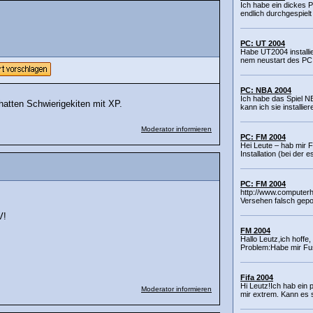
Ich habe ein dickes 
endlich durchgespielt
PC: UT 2004
Habe UT2004 installie
nem neustart des PC b
PC: NBA 2004
Ich habe das Spiel N
hatten Schwierigekiten mit XP.
kann ich sie installie
Moderator informieren
PC: FM 2004
Hei Leute – hab mir 
Installation (bei der 
PC: FM 2004
http://www.computerh
Versehen falsch gepos
V!
FM 2004
Hallo Leutz,ich hoffe,
Problem:Habe mir Fu
Fifa 2004
Hi Leutz!Ich hab ein 
Moderator informieren
mir extrem. Kann es s