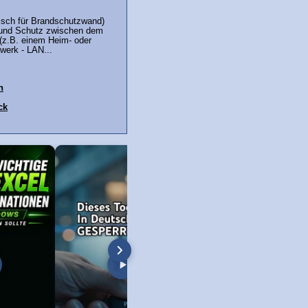
lisch für Brandschutzwand)
e und Schutz zwischen dem
(z.B. einem Heim- oder
erk - LAN...
h
ck