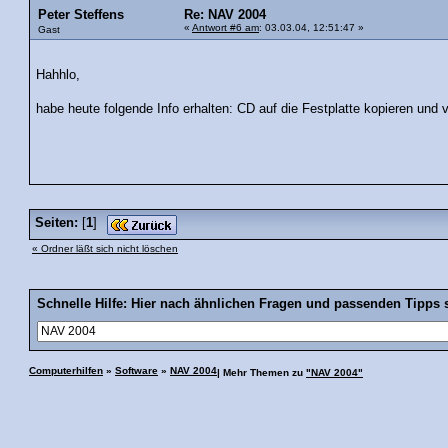
Peter Steffens
Re: NAV 2004
«
Antwort #6 am
: 03.03.04, 12:51:47 »
Gast
Hahhlo,
habe heute folgende Info erhalten: CD auf die Festplatte kopieren und vo
Seiten:
[
1
]
« Ordner läßt sich nicht löschen
Schnelle Hilfe: Hier nach ähnlichen Fragen und passenden Tipps 
Computerhilfen
»
Software
»
NAV 2004
| Mehr Themen zu
"NAV 2004"