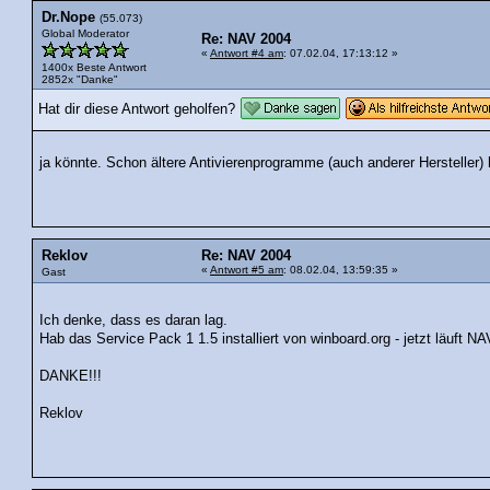
Dr.Nope
(55.073)
Global Moderator
Re: NAV 2004
«
Antwort #4 am
: 07.02.04, 17:13:12 »
1400x Beste Antwort
2852x "Danke"
Hat dir diese Antwort geholfen?
ja könnte. Schon ältere Antivierenprogramme (auch anderer Hersteller) 
Reklov
Re: NAV 2004
«
Antwort #5 am
: 08.02.04, 13:59:35 »
Gast
Ich denke, dass es daran lag.
Hab das Service Pack 1 1.5 installiert von winboard.org - jetzt läuft NA
DANKE!!!
Reklov