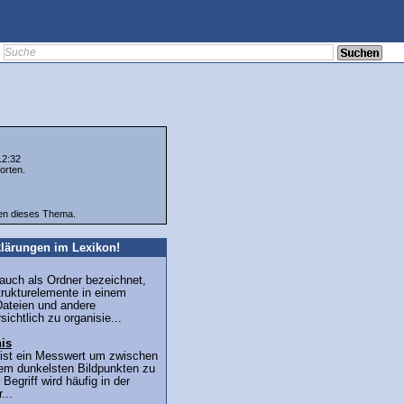
12:32
orten.
ten dieses Thema.
lärungen im Lexikon!
 auch als Ordner bezeichnet,
trukturelemente in einem
ateien und andere
ichtlich zu organisie...
nis
 ist ein Messwert um zwischen
dem dunkelsten Bildpunkten zu
Begriff wird häufig in der
...