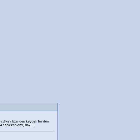
en cd key bzw den keygen für den
4 schicken?thx, dax ...