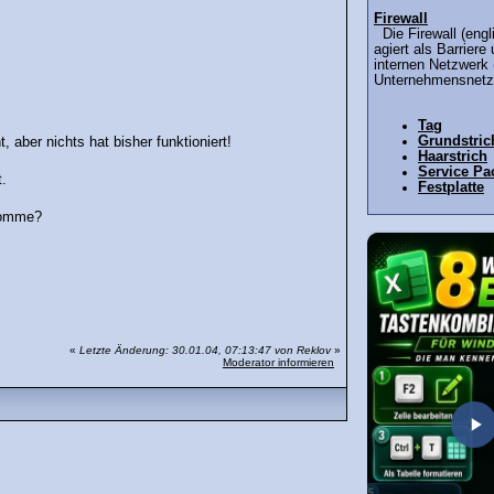
Firewall
Die Firewall (eng
agiert als Barrier
internen Netzwerk 
Unternehmensnetzw
Tag
Grundstric
ber nichts hat bisher funktioniert!
Haarstrich
Service Pa
t.
Festplatte
 komme?
«
Letzte Änderung: 30.01.04, 07:13:47 von Reklov
»
Moderator informieren