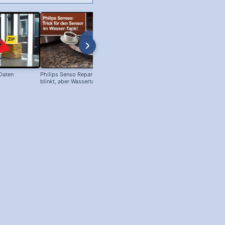
 Daten
Philips Senso Reparatur: Blaue LED
Telefon Symbol + Kostenlose Off
blinkt, aber Wassertank voll?
Icons (Download!)