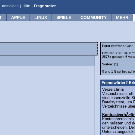
anmelden
|
Hilfe
|
Frage stellen
T
APPLE
LINUX
SPIELE
COMMUNITY
MEHR
Peter Steffens
Gast
Datum:
30.01.04, 07:
2878x gelesen, 6 Antw
Seiten:
[
1
]
0 und 1 Gast betrach
Fremdwörter? Erk
Verzeichnis
Verzeichnisse, oft
sind essenzielle S
Dateisystem, um D
Verzeichnisse übers
KontrastverhÃ¤lt
Kontrastverhältnis
den hellsten und 
unterscheiden. Der 
Unterhaltungselektr