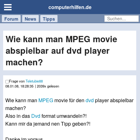
computerhilfen.de
Forum
Handy
Windows
Mac
News
Tipps
/
Tablet
Wie kann man MPEG movie
abspielbar auf dvd player
machen?
Frage von
Teletubie88
08.01.08, 18:28:35
| 2039x gelesen
Wie kann man
MPEG
movie für den
dvd
player abspielbar
machen?
Also in das
Dvd
format umwandeln?!
Kann mir da jemand nen Tipp geben?!
Danke im voraus