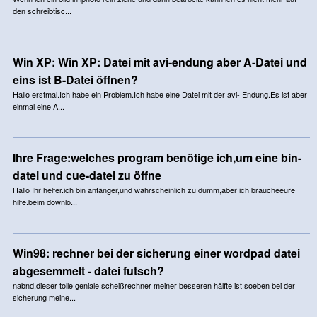
den schreibtisc...
Win XP: Win XP: Datei mit avi-endung aber A-Datei und
eins ist B-Datei öffnen?
Hallo erstmal.Ich habe ein Problem.Ich habe eine Datei mit der avi- Endung.Es ist aber
einmal eine A...
Ihre Frage:welches program benötige ich,um eine bin-
datei und cue-datei zu öffne
Hallo Ihr helfer.ich bin anfänger,und wahrscheinlich zu dumm,aber ich braucheeure
hilfe.beim downlo...
Win98: rechner bei der sicherung einer wordpad datei
abgesemmelt - datei futsch?
nabnd,dieser tolle geniale scheißrechner meiner besseren hälfte ist soeben bei der
sicherung meine...