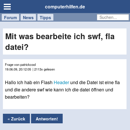
computerhilfen.de
Forum
Handy
Windows
Mac
News
Tipps
/
Tablet
Mit was bearbeite ich swf, fla
datei?
Frage von patrickcool
19.06.09, 20:12:05
| 2113x gelesen
Hallo ich hab ein Flash
Header
und die Datei ist eine fla
und die andere swf wie kann ich die datei öffnen und
bearbeiten?
« Zurück
Antworten!