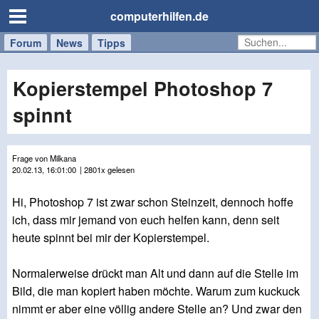
computerhilfen.de
Forum
Handy
Windows
Mac
News
Tipps
/
Tablet
Kopierstempel Photoshop 7
spinnt
Frage von Milkana
20.02.13, 16:01:00
| 2801x gelesen
Hi, Photoshop 7 ist zwar schon Steinzeit, dennoch hoffe
ich, dass mir jemand von euch helfen kann, denn seit
heute spinnt bei mir der Kopierstempel.
Normalerweise drückt man Alt und dann auf die Stelle im
Bild, die man kopiert haben möchte. Warum zum kuckuck
nimmt er aber eine völlig andere Stelle an? Und zwar den