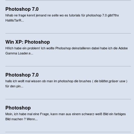
Photoshop 7.0
hihab ne frage kennt jemand ne seite wo es tutorials für photoshop 7.0 gibt?thx
HaMsTarR...
Win XP: Photoshop
Hi!ich habe ein problem! Ich wollte Photoshop deinstallieren dabei habe ich die Adobe
Gamma Loader.e...
Photoshop 7.0
hallo ich wollt mal wissen ob man im photoshop die brushes ( die blätter,gräser usw )
für den pin...
Photoshop
Moin, ich habe mal eine Frage, kann man aus einem schwarz-weiß Bild ein farbiges
Bild machen ? Wenn...