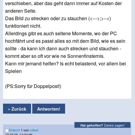
verschieben, aber das geht dann immer auf Kosten der
anderen Seite.
Das Bild zu strecken oder zu stauchen (<--->;>--<)
funktioniert nicht.
Allerdings gibt es auch seltene Momente, wo der PC
hochfährt und es passt alles so mit dem Bild, wie es sein
sollte - da kann ich dann auch strecken und stauchen -
kommt aber so oft vor wie ne Sonnenfinsternis.
Kann mir jemand helfen? Is echt belastend, vor allem bei
Spielen
(PS:Sorry für Doppelpost!)
« Zurück
Antworten!
Danke sagen!
Hat geholfen?
Antwort
1 von
rolwei
13.07.05, 14:34:29