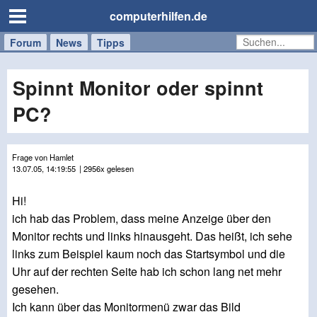
computerhilfen.de
Forum
Handy
Windows
Mac
News
Tipps
/
Tablet
Spinnt Monitor oder spinnt
PC?
Frage von Hamlet
13.07.05, 14:19:55
| 2956x gelesen
Hi!
ich hab das Problem, dass meine Anzeige über den
Monitor rechts und links hinausgeht. Das heißt, ich sehe
links zum Beispiel kaum noch das Startsymbol und die
Uhr auf der rechten Seite hab ich schon lang net mehr
gesehen.
Ich kann über das Monitormenü zwar das Bild