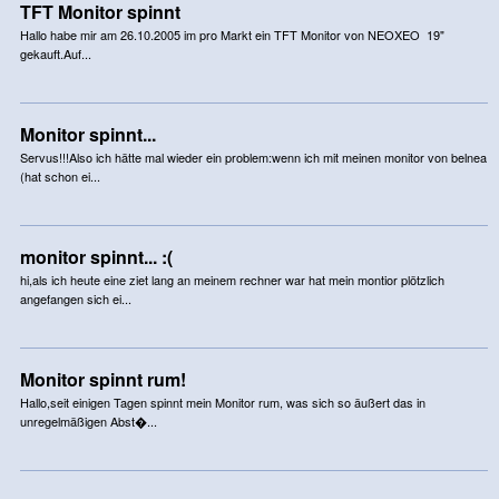
TFT Monitor spinnt
Hallo habe mir am 26.10.2005 im pro Markt ein TFT Monitor von NEOXEO 19"
gekauft.Auf...
Monitor spinnt...
Servus!!!Also ich hätte mal wieder ein problem:wenn ich mit meinen monitor von belnea
(hat schon ei...
monitor spinnt... :(
hi,als ich heute eine ziet lang an meinem rechner war hat mein montior plötzlich
angefangen sich ei...
Monitor spinnt rum!
Hallo,seit einigen Tagen spinnt mein Monitor rum, was sich so äußert das in
unregelmäßigen Abst�...