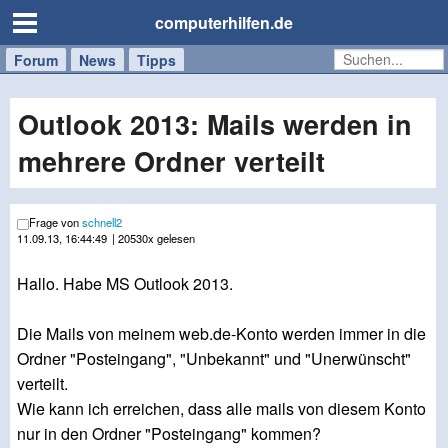
computerhilfen.de
Forum
Handy
Windows
Mac
News
Tipps
/
Tablet
Outlook 2013: Mails werden in
mehrere Ordner verteilt
Frage von
schnell2
11.09.13, 16:44:49
| 20530x gelesen
Hallo. Habe MS Outlook 2013.
Die Mails von meinem web.de-Konto werden immer in die
Ordner "Posteingang", "Unbekannt" und "Unerwünscht"
verteilt.
Wie kann ich erreichen, dass alle mails von diesem Konto
nur in den Ordner "Posteingang" kommen?