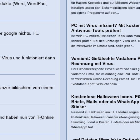
odukte (Word, WordPad,
für Hacker: Kostenlos und auf Millionen Webser
installiert lassen sich Sicherheitslücken leicht 
um eigene Programme auf den...
PC mit Virus infiziert? Mit kost
Antivirus-Tools prüfen!
r google nichts. H...
Ist mein PC infiziert? Mit diesen Tools kann ma
schnell prüfen! Bei den unzähligen Viren und T
die mittlerweile im Umlauf sind, sollte jeder...
Virus und funktioniert dann
Vorsicht: Gefälschte Vodafone 
Rechnung mit Virus
Der Sicherheitsexperte eleven warnt vor einer 
Vodafone Email, die im Anhang eine PDF Datei 
vermeintlichen Online-Rechnung enthält. Die Da
"VodafoneR.pdf" versucht beim...
 ganzer bildschirm von einem
Kostenlose Halloween Icons: Fü
Briefe, Mails oder als WhatsApp
Sticker
Passend zu Halloween am 31. Oktober sorgen
und haben nun von T-Online
kostenlosen Halloween Icons für etwas gruseli
Stimmung: Ideal in Briefen, E-Mails oder als Stic
WhatsApp! Auf...
.eml Dateien (Emails) in Outlook