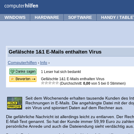
Forum
Tipps
News
Frage stellen
WINDOWS
HARDWARE
SOFTWARE
HANDY / TABLE
Gefälschte 1&1 E-Mails enthalten Virus
Computerhilfen
Info
›
›
1 Leser hat sich bedankt
Gefälschte 1&1 E-Mails enthalten Virus
(Durchschnitt:
0,00
von
5
bei
0
Stimmen)
Seit dem Wochenende erhalten tausende Kunden des Inte
Rechnungen in E-Mails. Die angehängte Datei mit der dop
ein Virus und spioniert Daten auf dem Rechner aus.
Die gefährliche Nachricht ist allerdings leicht zu entlarven. Der Re
E-Mail-Text genannt. So hat der Kunde immer 59,99 Euro zu zahlen
persönliche Anrede und auch die Dateiendung sieht verdächtig aus.