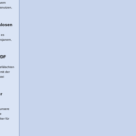
vern
ausnutzen,
enlosen
n es
rojanern,
PDF
gefälschten
mit der
tei
r
 unsere
ge
ker für