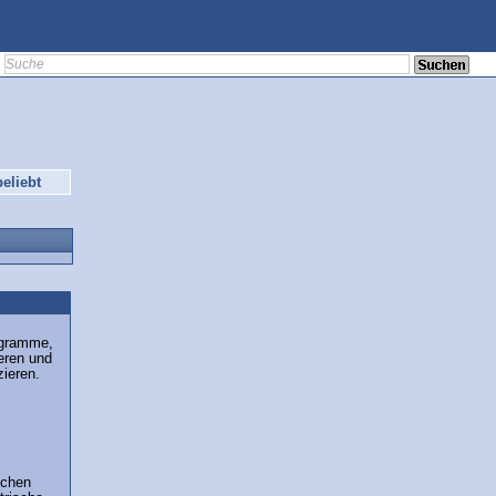
eliebt
ogramme,
ieren und
zieren.
schen