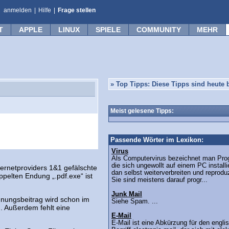
anmelden
|
Hilfe
|
Frage stellen
T
APPLE
LINUX
SPIELE
COMMUNITY
MEHR
»
Top Tipps: Diese Tipps sind heute b
Meist gelesene Tipps:
Passende Wörter im Lexikon:
Virus
Als Computervirus bezeichnet man Pr
die sich ungewollt auf einem PC install
rnetproviders 1&1 gefälschte
dan selbst weiterverbreiten und reprodu
pelten Endung „.pdf.exe“ ist
Sie sind meistens darauf progr...
Junk Mail
chnungsbeitrag wird schon im
Siehe Spam. ...
. Außerdem fehlt eine
E-Mail
E-Mail ist eine Abkürzung für den engli