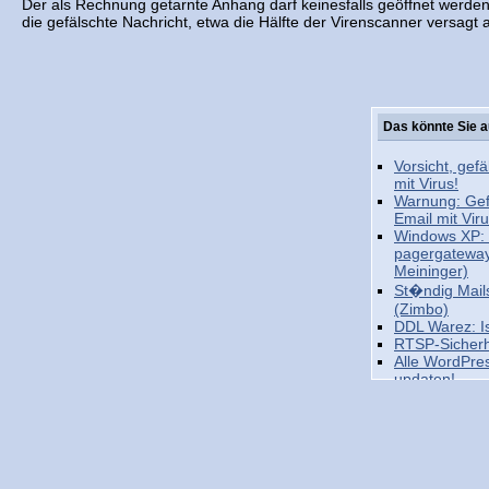
Der als Rechnung getarnte Anhang darf keinesfalls geöffnet werden
die gefälschte Nachricht, etwa die Hälfte der Virenscanner versagt a
Das könnte Sie a
Vorsicht, gef
mit Virus!
Warnung: Gef
Email mit Vi
Windows XP: 
pagergatewa
Meininger)
St�ndig Mail
(Zimbo)
DDL Warez: Is
RTSP-Sicherhe
Alle WordPres
updaten!