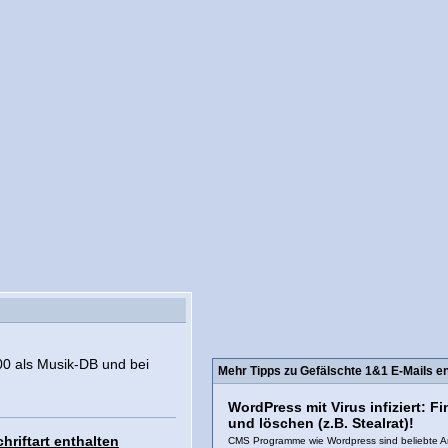
00 als Musik-DB und bei
Mehr Tipps zu Gefälschte 1&1 E-Mails ent
WordPress mit Virus infiziert: F
und löschen (z.B. Stealrat)!
riftart enthalten
CMS Programme wie Wordpress sind beliebte Ang