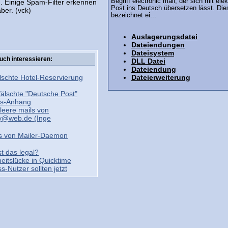
Begriff electronic mail, der sich mit ele
. Einige Spam-Filter erkennen
Post ins Deutsch übersetzen lässt. Die
ber. (vck)
bezeichnet ei...
Auslagerungsdatei
Dateiendungen
Dateisystem
uch interessieren:
DLL Datei
Dateiendung
Dateierweiterung
älschte Hotel-Reservierung
älschte "Deutsche Post"
rus-Anhang
leere mails von
y@web.de
(Inge
s von Mailer-Daemon
t das legal?
itslücke in Quicktime
s-Nutzer sollten jetzt