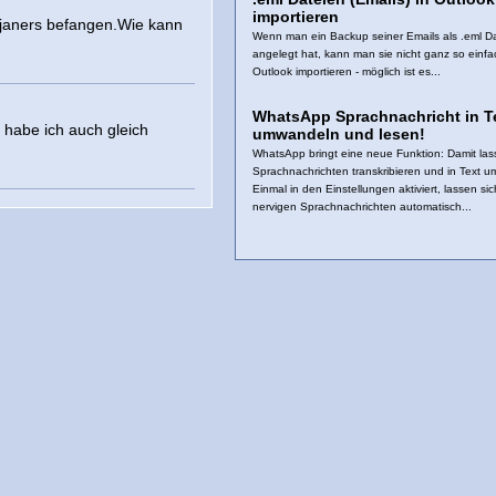
importieren
ojaners befangen.Wie kann
Wenn man ein Backup seiner Emails als .eml Da
angelegt hat, kann man sie nicht ganz so einfa
Outlook importieren - möglich ist es...
WhatsApp Sprachnachricht in T
habe ich auch gleich
umwandeln und lesen!
WhatsApp bringt eine neue Funktion: Damit las
Sprachnachrichten transkribieren und in Text 
Einmal in den Einstellungen aktiviert, lassen sic
nervigen Sprachnachrichten automatisch...