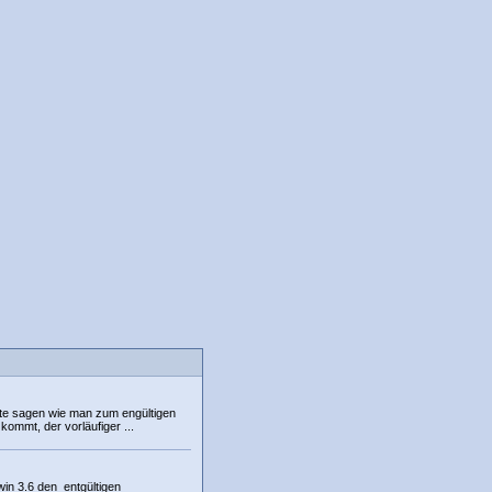
tte sagen wie man zum engültigen
kommt, der vorläufiger ...
win 3.6 den entgültigen