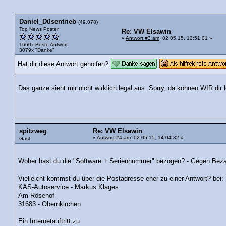
Daniel_Düsentrieb
(49.078)
Top News Poster
Re: VW Elsawin
«
Antwort #3 am
: 02.05.15, 13:51:01 »
1660x Beste Antwort
3079x "Danke"
Hat dir diese Antwort geholfen?
Das ganze sieht mir nicht wirklich legal aus. Sorry, da können WIR dir l
spitzweg
Re: VW Elsawin
«
Antwort #4 am
: 02.05.15, 14:04:32 »
Gast
Woher hast du die "Software + Seriennummer" bezogen? - Gegen Bezah
Vielleicht kommst du über die Postadresse eher zu einer Antwort? bei:
KAS-Autoservice - Markus Klages
Am Rösehof
31683 - Obernkirchen
Ein Internetauftritt zu