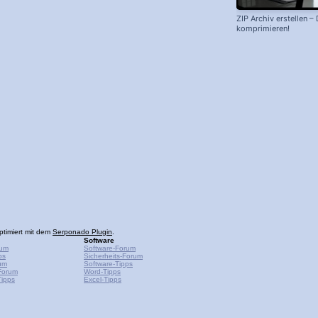
ZIP Archiv erstellen –
komprimieren!
ptimiert mit dem
Serponado Plugin
.
Software
rum
Software-Forum
ps
Sicherheits-Forum
um
Software-Tipps
Forum
Word-Tipps
ipps
Excel-Tipps