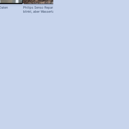
 Daten
Philips Senso Reparatur: Blaue LED
Telefon Symbol + Kostenlose Off
blinkt, aber Wassertank voll?
Icons (Download!)