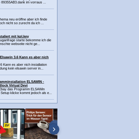
e 89355AB3.dank im vorraus ...
hema neu eröffne aber ich finde
h nicht so zurecht da ich ...
taliert mit kpl.key
zeuganfrage starte bekomme ich die
nschte webseite nicht ge...
Elsawin 3.6 Kann es aber nich
6 Kann es aber nich installation
ung kein elsawin server in...
amminstallation ELSAWIN -
lock Virtual Devi
r Ebay das Programm ELSAWin
Setup klicke kommt jedoch als e...