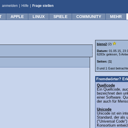
anmelden
|
Hilfe
|
Frage stellen
T
APPLE
LINUX
SPIELE
COMMUNITY
MEHR
biene2
(2)
Datum:
01.05.15, 23:
6283x gelesen, 5 Antw
Seiten:
[
1
]
0 und 1 Gast betrach
Fremdwörter? Erk
Quellcode
Ein Quellcode, auc
bezeichnet den un
einer Software. Qu
der auch für Mensc
Unicode
Unicode ist ein int
Standard, der als 
("Universal Code")
Konsortium entwick