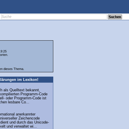
19:25
orten.
ten dieses Thema.
lärungen im Lexikon!
h als Quelltext bekannt,
kompilierten Programm-Code
ell- oder Programm-Code ist
hen lesbare Co...
ernational anerkannter
universeller Zeichencode
 dient und durch das Unicode-
elt und verwaltet wi...