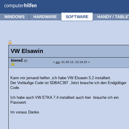
Forum
Tipps
News
Frage stellen
WINDOWS
HARDWARE
SOFTWARE
HANDY / TABLE
VW Elsawin
biene2
(2)
«
am
: 01.05.15, 23:19:25 »
Kann mir jemand helfen ,ich habe VW Elsawin 5.2 installiert.
Der Vorläufige Code ist 5DBAC397 .Jetzt brauche ich den Endgültiger
Code.
Ich habe auch VW ETKA 7.4 installiert auch hier brauche ich ein
Passwort.
Im voraus Danke.