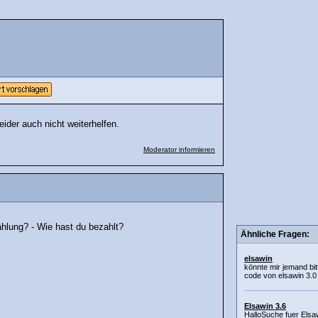
eider auch nicht weiterhelfen.
Moderator informieren
lung? - Wie hast du bezahlt?
Ähnliche Fragen:
elsawin
könnte mir jemand bi
code von elsawin 3.0 
Elsawin 3.6
HalloSuche fuer Elsa