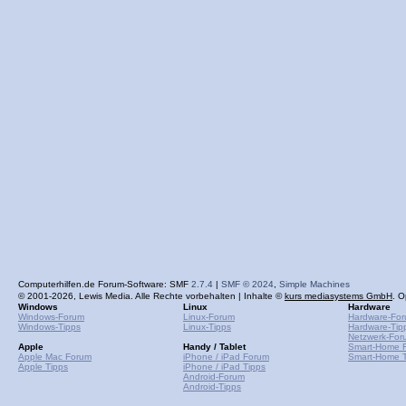
Computerhilfen.de Forum-Software: SMF
2.7.4
|
SMF © 2024
,
Simple Machines
© 2001-2026, Lewis Media. Alle Rechte vorbehalten | Inhalte ©
kurs mediasystems GmbH
. O
Windows
Linux
Hardware
Windows-Forum
Linux-Forum
Hardware-Fo
Windows-Tipps
Linux-Tipps
Hardware-Tip
Netzwerk-For
Apple
Handy / Tablet
Smart-Home 
Apple Mac Forum
iPhone / iPad Forum
Smart-Home T
Apple Tipps
iPhone / iPad Tipps
Android-Forum
Android-Tipps