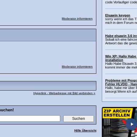
code.Vorlaufiger cod
Elsawin keygen
Moderator informieren
sorry wenn ich das T
mich in dem Forum noc
Habe elsawin 3.6 ins
Sobalt ich eine fahr
Antwort das die gewü
Win XP: Hallo Habe 
installation
Hallo Habe Elsawin 3.
Moderator informieren
kommt immer die meld
Probleme mit Progr
Fehler HLVDD - Hard
Hallo, habe mir übe
besorgt.Wenn ich auf 
Hyperlink - Webadresse mit Bild verbinden »
suchen!
Hilfe Übersicht