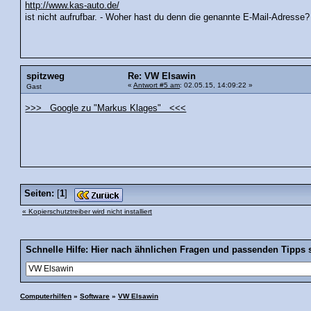
http://www.kas-auto.de/
ist nicht aufrufbar. - Woher hast du denn die genannte E-Mail-Adresse?
spitzweg
Re: VW Elsawin
«
Antwort #5 am
: 02.05.15, 14:09:22 »
Gast
>>> Google zu "Markus Klages" <<<
Seiten:
[
1
]
« Kopierschutztreiber wird nicht installiert
Schnelle Hilfe: Hier nach ähnlichen Fragen und passenden Tipps 
Computerhilfen
»
Software
»
VW Elsawin