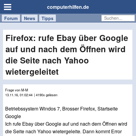
computerhilfen.de
Forum
Handy
Windows
Mac
News
Tipps
/
Tablet
Firefox: rufe Ebay über Google
auf und nach dem Öffnen wird
die Seite nach Yahoo
wietergeleitet
Frage von M-M
13.11.16, 01:02:44
| 4190x gelesen
Betriebssystem Windos 7, Brosser Firefox, Startseite
Google
Ich rufe Ebay über Google auf und nach dem Öffnen wird
die Seite nach Yahoo wietergeleite. Dann kommt Error