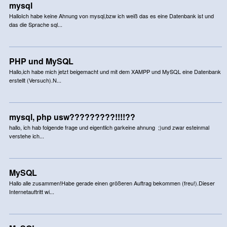
mysql
HalloIch habe keine Ahnung von mysql,bzw ich weiß das es eine Datenbank ist und
das die Sprache sql...
PHP und MySQL
Hallo,ich habe mich jetzt beigemacht und mit dem XAMPP und MySQL eine Datenbank
erstellt (Versuch).N...
mysql, php usw?????????!!!!??
hallo, ich hab folgende frage und eigentlich garkeine ahnung ;)und zwar esteinmal
verstehe ich...
MySQL
Hallo alle zusammen!Habe gerade einen größeren Auftrag bekommen (freu!).Dieser
Internetauftritt wi...