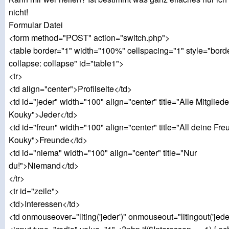
nicht!
Formular Datei
<form method="POST" action="switch.php">
<table border="1" width="100%" cellspacing="1" style="borde
collapse: collapse" id="table1">
<tr>
<td align="center">Profilseite</td>
<td id="jeder" width="100" align="center" title="Alle Mitglied
Kouky">Jeder</td>
<td id="freun" width="100" align="center" title="All deine Fre
Kouky">Freunde</td>
<td id="niema" width="100" align="center" title="Nur
du!">Niemand</td>
</tr>
<tr id="zeile">
<td>Interessen</td>
<td onmouseover="liting('jeder')" onmouseout="litingout('jede