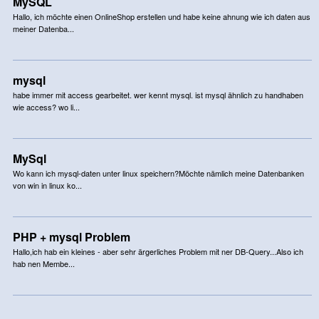
MySQL
Hallo, ich möchte einen OnlineShop erstellen und habe keine ahnung wie ich daten aus
meiner Datenba...
mysql
habe immer mit access gearbeitet. wer kennt mysql. ist mysql ähnlich zu handhaben
wie access? wo li...
MySql
Wo kann ich mysql-daten unter linux speichern?Möchte nämlich meine Datenbanken
von win in linux ko...
PHP + mysql Problem
Hallo,ich hab ein kleines - aber sehr ärgerliches Problem mit ner DB-Query...Also ich
hab nen Membe...