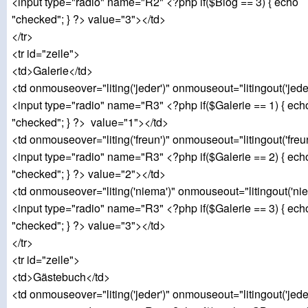
<input type="radio" name="R2" <?php if($Blog == 3) { echo
"checked"; } ?> value="3"></td>
</tr>
<tr id="zeile">
<td>Galerie</td>
<td onmouseover="liting('jeder')" onmouseout="litingout('jede
<input type="radio" name="R3" <?php if($Galerie == 1) { ech
"checked"; } ?> value="1"></td>
<td onmouseover="liting('freun')" onmouseout="litingout('freu
<input type="radio" name="R3" <?php if($Galerie == 2) { ech
"checked"; } ?> value="2"></td>
<td onmouseover="liting('niema')" onmouseout="litingout('ni
<input type="radio" name="R3" <?php if($Galerie == 3) { ech
"checked"; } ?> value="3"></td>
</tr>
<tr id="zeile">
<td>Gästebuch</td>
<td onmouseover="liting('jeder')" onmouseout="litingout('jede