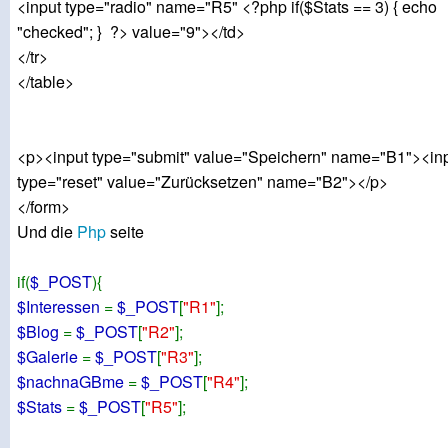
<input type="radio" name="R5" <?php if($Stats == 3) { echo
"checked"; } ?> value="9"></td>
</tr>
</table>
<p><input type="submit" value="Speichern" name="B1"><in
type="reset" value="Zurücksetzen" name="B2"></p>
</form>
Und die
Php
seite
if(
$_POST
){
$Interessen
=
$_POST
[
"R1"
];
$Blog
=
$_POST
[
"R2"
];
$Galerie
=
$_POST
[
"R3"
];
$nachnaGBme
=
$_POST
[
"R4"
];
$Stats
=
$_POST
[
"R5"
];