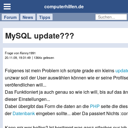
computerhilfen.de
Forum
Handy
Windows
Mac
News
Tipps
/
Tablet
MySQL update???
Frage von Kenny1991
20.11.09, 19:31:49
| 1364x gelesen
Folgenes ist mein Problem ich scripte grade ein kleins
updat
unzwar soll der User auswählen können wie er seine Profilse
veröfendlichen will...
Das Funktioniert ja auch genau so wie ich will, bis auf das ä
dieser Einstellungen...
Dabei übergibt das Form die daten an die
PHP
seite die dies
der
Datenbank
eingeben sollte... aber Da passiert Nichts :co
Kann mir wer helfen? Ist bestimmt was ganz eifaches nur ich 