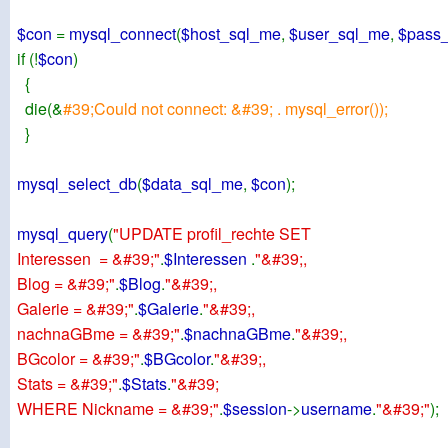
$con
=
mysql_connect
(
$host_sql_me
,
$user_sql_me
,
$pass
if (!
$con
)
{
die(&
#39;Could not connect: &#39; . mysql_error());
}
mysql_select_db
(
$data_sql_me
,
$con
);
mysql_query
(
"UPDATE profil_rechte SET
Interessen = &#39;"
.
$Interessen
.
"&#39;,
Blog = &#39;"
.
$Blog
.
"&#39;,
Galerie = &#39;"
.
$Galerie
.
"&#39;,
nachnaGBme = &#39;"
.
$nachnaGBme
.
"&#39;,
BGcolor = &#39;"
.
$BGcolor
.
"&#39;,
Stats = &#39;"
.
$Stats
.
"&#39;
WHERE Nickname = &#39;"
.
$session
->
username
.
"&#39;"
);