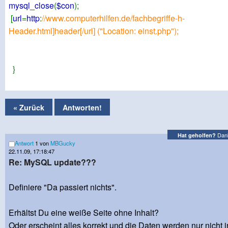
mysql_close
(
$con
);
[
url
=
http
:
//www.computerhilfen.de/fachbegriffe-h-
Header.html]header[/url] ("Location: einst.php");
}
« Zurück
Antworten!
Dank
Hat geholfen?
Antwort
1 von
MBGucky
22.11.09, 17:18:47
Re: MySQL update???
Definiere "Da passiert nichts".
Erhältst Du eine weiße Seite ohne Inhalt?
Oder erscheint alles korrekt und die Daten werden nur nicht 