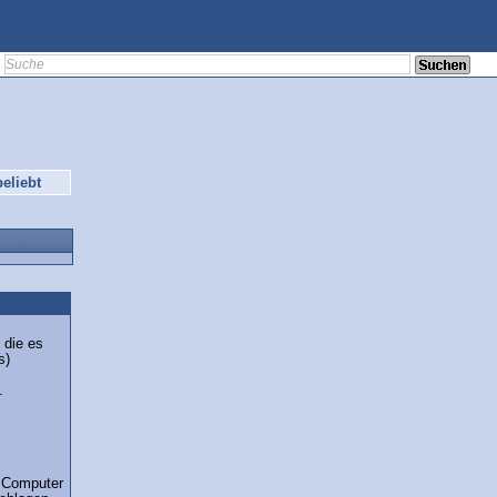
eliebt
 die es
s)
.
 Computer