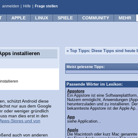
anmelden
|
Hilfe
|
Frage stellen
T
APPLE
LINUX
SPIELE
COMMUNITY
MEHR
»
Top Tipps: Diese Tipps sind heute b
pps installieren
Meist gelesene Tipps:
nstallieren
Passende Wörter im Lexikon:
Appstore
Ein Appstore ist eine Softwareplattform,
Nutzern ermöglicht, Anwendungen (App
, schützt Android diese
herunterzuladen und zu installieren. Der
nächst nur aus dem Google
bekannteste Appstore ist der Apple Ap..
ehr oder weniger gründlich
uss man dies erst in den
App
Apps-Stores und von
siehe Application...
Apple
Die Macintosh oder kurz Mac genannte
ließend auch von anderen