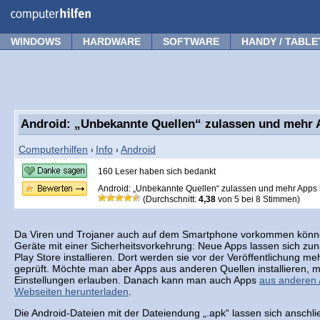
Forum
Tipps
News
Frage stellen
WINDOWS
HARDWARE
SOFTWARE
HANDY / TABLE
Android: „Unbekannte Quellen“ zulassen und mehr A
Computerhilfen
Info
Android
›
›
160 Leser haben sich bedankt
Android: „Unbekannte Quellen“ zulassen und mehr Apps i
(Durchschnitt:
4,38
von
5
bei
8
Stimmen)
Da Viren und Trojaner auch auf dem Smartphone vorkommen können
Geräte mit einer Sicherheitsvorkehrung: Neue Apps lassen sich zu
Play Store installieren. Dort werden sie vor der Veröffentlichung m
geprüft. Möchte man aber Apps aus anderen Quellen installieren, m
Einstellungen erlauben. Danach kann man auch Apps
aus anderen 
Webseiten herunterladen
.
Die Android-Dateien mit der Dateiendung „.apk“ lassen sich ansch