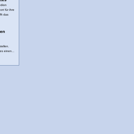
edion
rt für ihre
ft das
gen
tellen.
s einen...