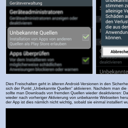
Dies Freischalten geht in älteren Android-Versionen in den Sicherhei
sich der Punkt „Unbekannte Quellen“ aktivieren. Nachdem man die
sollte man Downloads von fremden Quellen wieder deaktivieren: D
wieder nach vorheriger Aktivierung von unbekannte Webseiten heru
der App ist dies nämlich nicht wichtig, sobald sie einmal installiert w