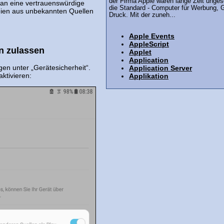
der Firma Apple waren lange Zeit unge
man eine vertrauenswürdige
die Standard - Computer für Werbung, G
eien aus unbekannten Quellen
Druck. Mit der zuneh...
Apple Events
AppleScript
n zulassen
Applet
Application
gen unter „Gerätesicherheit“.
Application Server
ktivieren:
Applikation