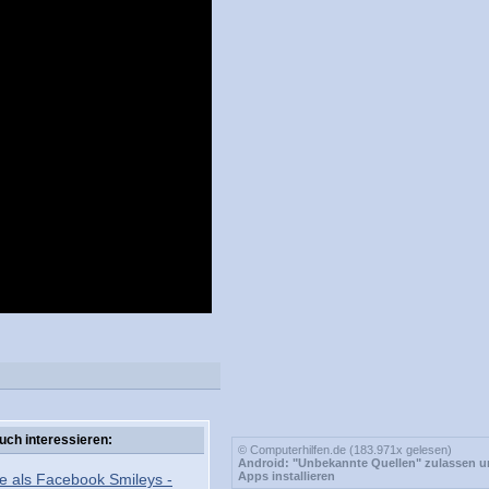
uch interessieren:
© Computerhilfen.de (183.971x gelesen)
Android: "Unbekannte Quellen" zulassen 
Apps installieren
e als Facebook Smileys -