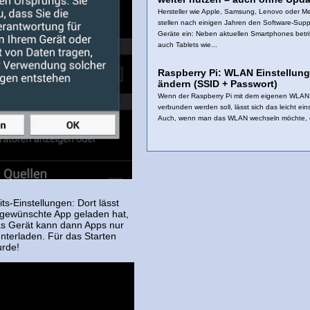
Hersteller wie Apple, Samsung, Lenovo oder M
stellen nach einigen Jahren den Software‑Suppo
Geräte ein: Neben aktuellen Smartphones betrif
auch Tablets wie...
Raspberry Pi: WLAN Einstellun
ändern (SSID + Passwort)
Wenn der Raspberry Pi mit dem eigenen WLAN
verbunden werden soll, lässt sich das leicht eins
Auch, wenn man das WLAN wechseln möchte, e
ts-Einstellungen: Dort lässt
 gewünschte App geladen hat,
as Gerät kann dann Apps nur
nterladen. Für das Starten
urde!