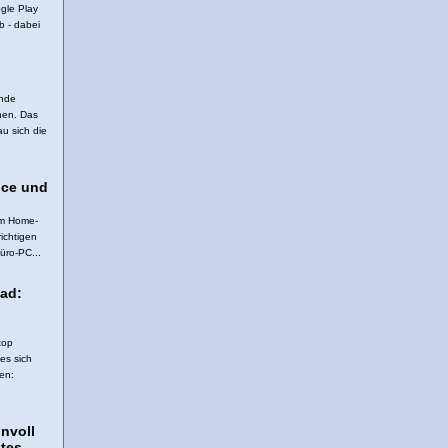
ogle Play
b - dabei
ende
nen. Das
au sich die
ice und
 im Home-
richtigen
üro-PC...
ad:
top
es sich
en:
nnvoll
tes