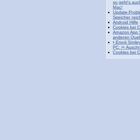
so geht's au
Mac!
Update-Probl
Speicher reich
Android Hilfe
Cookies bei 
Amazon App S
anderen Quel
• Emoji Smil
PC: ✂ Auschn
Cookies bei 