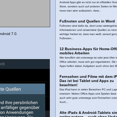
Android Apps gibt es nicht nur im offiziellen Go
Store, sondern auch auf anderen Seiten im We
muss man aber aufpassen, dass...
Fußnoten und Quellen in Word
Fußnoten sind dafür da, dem Leser weitergeh
Informationen und verwendete Quellen zu nen
ndroid 7.0.
wichtige hierbei ist, dass man weiß, worauf gen
Fußnoten...
12 Business-Apps für Home-Off
n
mobiles Arbeiten
Wer beruflich viel unterwegs ist oder jetzt öfter
Office arbeitet, muss sich gut organisieren. Die 
Apps helfen dabei, Aufgaben auch ohne den B
Fernsehen und Filme mit dem iP
Das ist bei Tablet und Apps zu
beachten!
Das iPad kann in vielen Bereichen PC und Lap
ersetzen: Neben Office-Apps und Spielen lässt 
auch sehr gute unterwegs zum Fernsehen nutz
Auch...
Alte iPads & Android‑Tablets si
weiter nutzen – auch ohne Upda