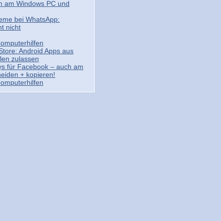
ch am Windows PC und
eme bei WhatsApp:
t nicht
Computerhilfen
tore: Android Apps aus
len zulassen
eys für Facebook – auch am
eiden + kopieren!
Computerhilfen