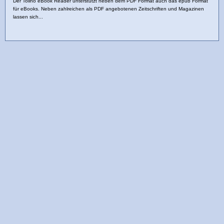
Der Tolino eBook Reader unterstützt neben dem PDF Format auch das epub Format
für eBooks. Neben zahlreichen als PDF angebotenen Zeitschriften und Magazinen
lassen sich...