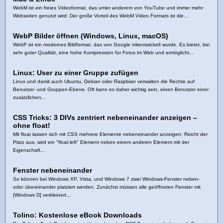
WebM ist ein freies Videoformat, das unter anderem von YouTube und immer mehr
Webseiten genutzt wird: Der große Vorteil des WebM Video Formats ist die...
WebP Bilder öffnen (Windows, Linux, macOS)
WebP ist ein modernes Bildformat, das von Google mitentwickelt wurde. Es bietet, bei
sehr guter Qualität, eine hohe Kompression für Fotos im Web und ermöglicht...
Linux: User zu einer Gruppe zufügen
Linux und damit auch Ubuntu, Debian oder Raspbian verwalten die Rechte auf
Benutzer- und Gruppen-Ebene. Oft kann es daher wichtig sein, einen Benutzer einer
zusätzlichen...
CSS Tricks: 3 DIVs zentriert nebeneinander anzeigen –
ohne float!
Mit float lassen sich mit CSS mehrere Elemente nebeneinander anzeigen: Reicht der
Platz aus, wird ein "float:left" Element neben einem anderen Element mit der
Eigenschaft...
Fenster nebeneinander
So können bei Windows XP, Vista, und Windows 7 zwei Windows-Fenster neben-
oder übereinander platziert werden. Zunächst müssen alle geöffneten Fenster mit
[Windows D] verkleinert...
Tolino: Kostenlose eBook Downloads