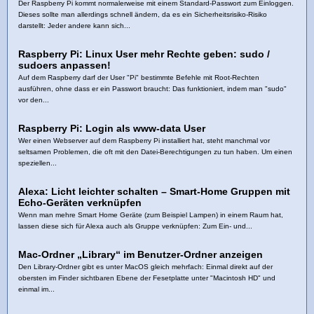
Der Raspberry Pi kommt normalerweise mit einem Standard-Passwort zum Einloggen.
Dieses sollte man allerdings schnell ändern, da es ein Sicherheitsrisiko-Risiko
darstellt: Jeder andere kann sich...
Raspberry Pi: Linux User mehr Rechte geben: sudo /
sudoers anpassen!
Auf dem Raspberry darf der User "Pi" bestimmte Befehle mit Root-Rechten
ausführen, ohne dass er ein Passwort braucht: Das funktioniert, indem man "sudo"
vor den...
Raspberry Pi: Login als www-data User
Wer einen Webserver auf dem Raspberry Pi installiert hat, steht manchmal vor
seltsamen Problemen, die oft mit den Datei-Berechtigungen zu tun haben. Um einen
speziellen...
Alexa: Licht leichter schalten – Smart-Home Gruppen mit
Echo-Geräten verknüpfen
Wenn man mehre Smart Home Geräte (zum Beispiel Lampen) in einem Raum hat,
lassen diese sich für Alexa auch als Gruppe verknüpfen: Zum Ein- und...
Mac-Ordner „Library“ im Benutzer-Ordner anzeigen
Den Library-Ordner gibt es unter MacOS gleich mehrfach: Einmal direkt auf der
obersten im Finder sichtbaren Ebene der Fesetplatte unter "Macintosh HD" und
einmal im...