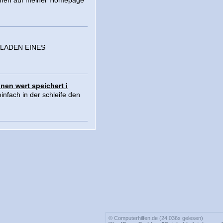
blemen auf meiner Homepage
 LADEN EINES
inen wert speichert i
infach in der schleife den
© Computerhilfen.de (24.036x gelesen)