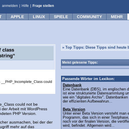
anmelden
|
Hilfe
|
Frage stellen
T
APPLE
LINUX
SPIELE
COMMUNITY
MEHR
»
Top Tipps: Diese Tipps sind heute b
 class
string“
Meist gelesene Tipps:
Passende Wörter im Lexikon:
ass __PHP_Incomplete_Class could
Datenbank
Eine Datenbank (DBS), im englischen 
ist eine strukturierte Datensammlung un
wie ein "digitales Archiv". Datenbanken
der effizienten Aufbewahrun...
te_Class could not be
ei der Arbeit mit WordPress
Beta Version
endeten PHP Version.
Unter einer Beta Version versteht man 
Programm, das sich in einer Testphase,
noch vor der finalen Version, die veröffe
sacher ausmachen, bei der der
wird, befindet. Allgemein wird...
ugriff mehr auf das