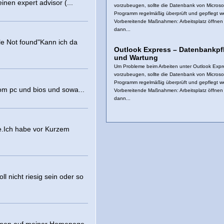
nen expert advisor (...
vorzubeugen, sollte die Datenbank von Microsof
Programm regelmäßig überprüft und gepflegt w
Vorbereitende Maßnahmen: Arbeitsplatz öffnen
dann...
le Not found"Kann ich da
Outlook Express – Datenbankpf
und Wartung
Um Probleme beim Arbeiten unter Outlook Expr
vorzubeugen, sollte die Datenbank von Microsof
Programm regelmäßig überprüft und gepflegt w
vom pc und bios und sowa...
Vorbereitende Maßnahmen: Arbeitsplatz öffnen
dann...
me.Ich habe vor Kurzem
l nicht riesig sein oder so