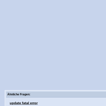
(Dauernde Fe
Windows auf
Parallels?
Der Vista-Blu
Ähnliche Fragen:
update fatal error