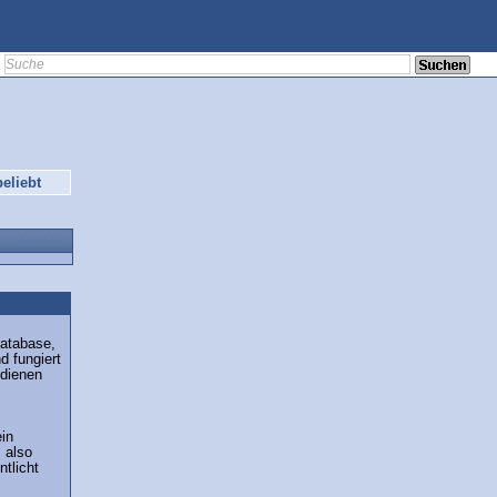
eliebt
database,
d fungiert
 dienen
ein
 also
ntlicht