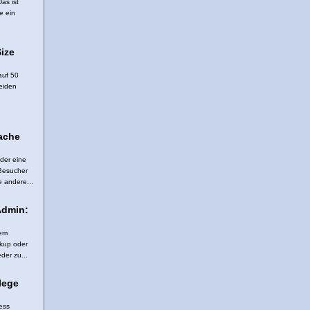
as ist
e ein
ize
auf 50
beiden
fache
der eine
 Besucher
e andere...
Admin:
nem
ckup oder
er zu...
lege
ess