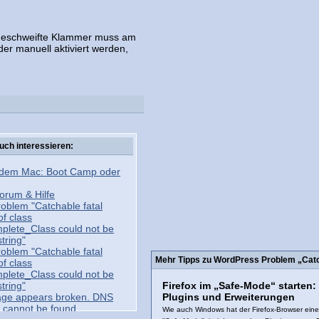
ne geschweifte Klammer muss am
er manuell aktiviert werden,
uch interessieren:
 dem Mac: Boot Camp oder
rum & Hilfe
oblem "Catchable fatal
of class
lete_Class could not be
tring"
oblem "Catchable fatal
Mehr Tipps zu WordPress Problem „Catch
of class
lete_Class could not be
tring"
Firefox im „Safe-Mode“ starten
age appears broken. DNS
Plugins und Erweiterungen
r cannot be found.
Wie auch Windows hat der Firefox-Browser ein