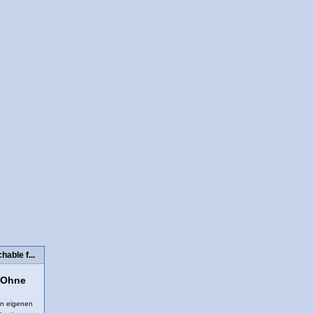
able f...
: Ohne
en eigenen