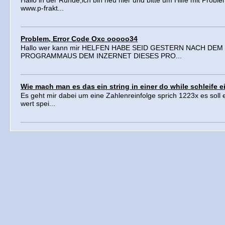
Hallo in der Runde,ich bin neu hier und bitte um Hilfe mit Pro
www.p-frakt...
Problem, Error Code Oxc ooooo34
Hallo wer kann mir HELFEN HABE SEID GESTERN NACH DEM
PROGRAMMAUS DEM INZERNET DIESES PRO...
Wie mach man es das ein string in einer do while schleife e
Es geht mir dabei um eine Zahlenreinfolge sprich 1223x es soll e
wert spei...