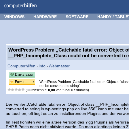
Forum
Tipps
News
Frage stellen
WINDOWS
HARDWARE
SOFTWARE
HANDY / TABLE
WordPress Problem „Catchable fatal error: Object of
__PHP_Incomplete_Class could not be converted to 
Computerhilfen
Info
Webmaster
›
›
WordPress Problem „Catchable fatal error: Object of cl
not be converted to string“
(Durchschnitt:
0,00
von
5
bei
0
Stimmen)
Der Fehler „Catchable fatal error: Object of class __PHP_Incomple
converted to string in wp-settings.php on line 356“ kann mitunter b
auftauchen, oft liegt es an zu installierenden Plugins und der verw
Im Test konnten wir eine ältere Version des Yigg Plugins als Verur
PHP 5 Patch noch nicht aktiviert wurde. Da man allerdings keinen Z