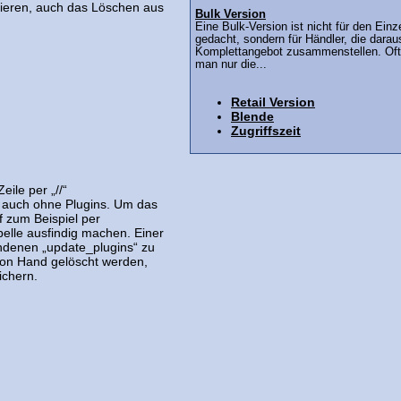
vieren, auch das Löschen aus
Bulk Version
Eine Bulk-Version ist nicht für den Einz
gedacht, sondern für Händler, die darau
Komplettangebot zusammenstellen. Oft 
man nur die...
Retail Version
Blende
Zugriffszeit
ile per „//“
 auch ohne Plugins. Um das
f zum Beispiel per
lle ausfindig machen. Einer
handenen „update_plugins“ zu
 von Hand gelöscht werden,
ichern.