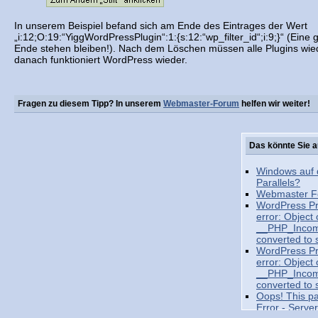
In unserem Beispiel befand sich am Ende des Eintrages der Wert
„i:12;O:19:“YiggWordPressPlugin“:1:{s:12:“wp_filter_id“;i:9;}“ (Ei
Ende stehen bleiben!). Nach dem Löschen müssen alle Plugins wied
danach funktioniert WordPress wieder.
Fragen zu diesem Tipp? In unserem
Webmaster-Forum
helfen wir weiter!
Das könnte Sie a
Windows auf
Parallels?
Webmaster Fo
WordPress Pr
error: Object 
__PHP_Incomp
converted to s
WordPress Pr
error: Object 
__PHP_Incomp
converted to s
Oops! This p
Error - Serve