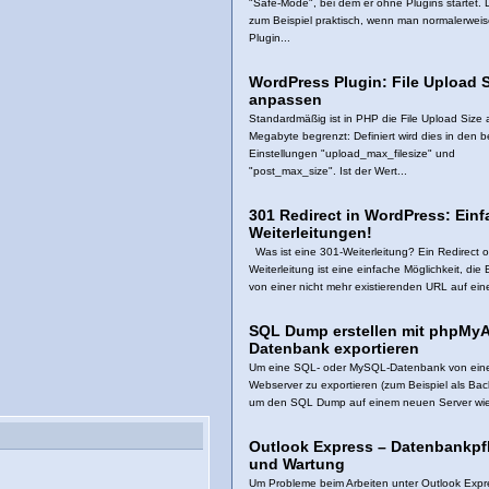
hlermeldung.)
"Safe-Mode", bei dem er ohne Plugins startet. D
 dem Mac: Boot Camp oder
zum Beispiel praktisch, wenn man normalerweis
Plugin...
es (Sad Song, Long)
WordPress Plugin: File Upload S
anpassen
Standardmäßig ist in PHP die File Upload Size 
Megabyte begrenzt: Definiert wird dies in den 
Einstellungen "upload_max_filesize" und
"post_max_size". Ist der Wert...
301 Redirect in WordPress: Ein
Weiterleitungen!
Was ist eine 301-Weiterleitung? Ein Redirect o
Weiterleitung ist eine einfache Möglichkeit, die
von einer nicht mehr existierenden URL auf ein
SQL Dump erstellen mit phpMy
Datenbank exportieren
Um eine SQL- oder MySQL-Datenbank von ei
Webserver zu exportieren (zum Beispiel als Ba
um den SQL Dump auf einem neuen Server wied
Outlook Express – Datenbankpf
und Wartung
Um Probleme beim Arbeiten unter Outlook Expr