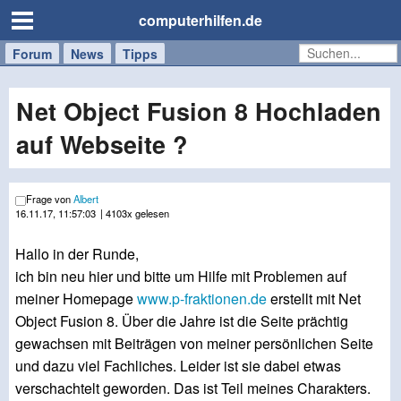
computerhilfen.de
Forum
Handy
Windows
Mac
News
Tipps
/
Tablet
Net Object Fusion 8 Hochladen
auf Webseite ?
Frage von
Albert
16.11.17, 11:57:03
| 4103x gelesen
Hallo in der Runde,
ich bin neu hier und bitte um Hilfe mit Problemen auf
meiner Homepage
www.p-fraktionen.de
erstellt mit Net
Object Fusion 8. Über die Jahre ist die Seite prächtig
gewachsen mit Beiträgen von meiner persönlichen Seite
und dazu viel Fachliches. Leider ist sie dabei etwas
verschachtelt geworden. Das ist Teil meines Charakters.