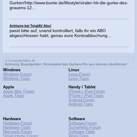
Gurken!http://www.bunte.de/lifestyle/viraler-hit-die-gurke-des-
grauens-12...
Achtung bei TotalAV Abo!
passt bitte auf, unend kontrolliert, falls ihr ein ABO
abgeschlossen habt, genau eure Kontoabbuchung...
© Computerhilfen.de
Achtung, Brandgefahr: Stromkabel des Surface Pro aus können überhitzen!
Windows
Linux
Windows-Forum
Linux-Forum
Windows-Tipps
Linux-Tipps
Apple
Handy / Tablet
Apple Mac Forum
iPhone / iPad Forum
Apple Tipps
iPhone / iPad Tipps
Android-Forum
Android-Tipps
Hardware
Software
Hardware-Forum
Software-Forum
Hardware-Tipps
Sicherheits-Forum
Netzwerk-Forum
Software-Tipps
Smart-Home Forum
Word-Tipps