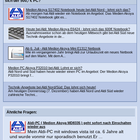
sich der 500,- € PC?
Medion Akoya S17402 Notebook heute bei Aldi Nord - lohnt sich das?
Ab morgen hat Aldi wieder ein Notebook im Angebot: Das Medien Akoya
S17402 Notebook gibt es...
Heute bei Aldi: Medion Akoya E6424 - lohnt sich das 600€ Notebook?
Ausnahmsweise schon ab dem heutigen Mittwoch gibt bei Aldi Süd neue
Technik-Angebote in de...
Ab 6. Juli - Aldi Medion Akoya Mini E1312 Netbook
Wie im vergangenen Jahr bringt Aldi zur Urlaubszeit ein neues Netbook
auf den Markt. Mit dem A...
Medion PC Akoya P32010 bei Aldi: Lohnt er sich?
Aldi Nord und Süd haben heute wieder einen PC im Angebot: Der Medion Akoya
P32010 bringt f...
Technik-Angebote bei Aldi Nord/Süd: Das lohnt sich heute!
Am heutigen Donnerstag (7. Dezember) haben Aldi Nord und Aldi Süd wieder
zahlreiche Techni...
Ähnliche Fragen:
Aldi-PC ( Medion Akoya MD8335 ) geht sofort nach Einschalten
wieder aus
Mein Aldi-PC mit windows vista ist ca. 6 Jahre alt
und wurde vonmir nur sporadisch benutzt.Er ...