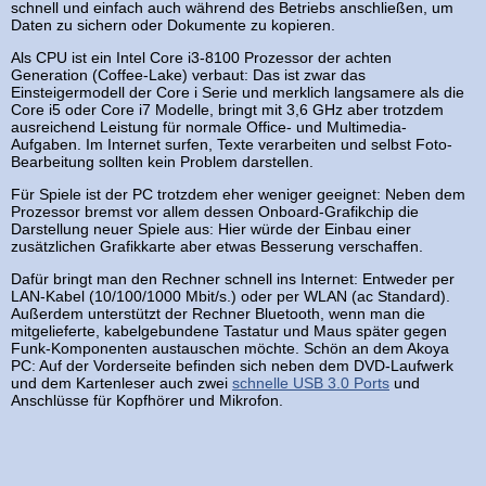
schnell und einfach auch während des Betriebs anschließen, um
Daten zu sichern oder Dokumente zu kopieren.
Als CPU ist ein Intel Core i3-8100 Prozessor der achten
Generation (Coffee-Lake) verbaut: Das ist zwar das
Einsteigermodell der Core i Serie und merklich langsamere als die
Core i5 oder Core i7 Modelle, bringt mit 3,6 GHz aber trotzdem
ausreichend Leistung für normale Office- und Multimedia-
Aufgaben. Im Internet surfen, Texte verarbeiten und selbst Foto-
Bearbeitung sollten kein Problem darstellen.
Für Spiele ist der PC trotzdem eher weniger geeignet: Neben dem
Prozessor bremst vor allem dessen Onboard-Grafikchip die
Darstellung neuer Spiele aus: Hier würde der Einbau einer
zusätzlichen Grafikkarte aber etwas Besserung verschaffen.
Dafür bringt man den Rechner schnell ins Internet: Entweder per
LAN-Kabel (10/100/1000 Mbit/s.) oder per WLAN (ac Standard).
Außerdem unterstützt der Rechner Bluetooth, wenn man die
mitgelieferte, kabelgebundene Tastatur und Maus später gegen
Funk-Komponenten austauschen möchte. Schön an dem Akoya
PC: Auf der Vorderseite befinden sich neben dem DVD-Laufwerk
und dem Kartenleser auch zwei
schnelle USB 3.0 Ports
und
Anschlüsse für Kopfhörer und Mikrofon.