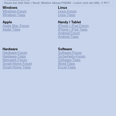
Heute bei Aldi Süd + Nord: Medion Akoya P42000 - Lohnt sich der 500,- € PC?
Windows
Linux
Windows-Forum
Linux-Forum
Windows-Tipps
Linux-Tipps
Apple
Handy / Tablet
Apple Mac Forum
iPhone / iPad Forum
Apple Tipps
iPhone / iPad Tipps
Android-Forum
Android-Tipps
Hardware
Software
Hardware-Forum
Software-Forum
Hardware-Tipps
Sicherheits-Forum
Netzwerk-Forum
Software-Tipps
Smart-Home Forum
Word-Tipps
Smart-Home Tipps
Excel-Tipps