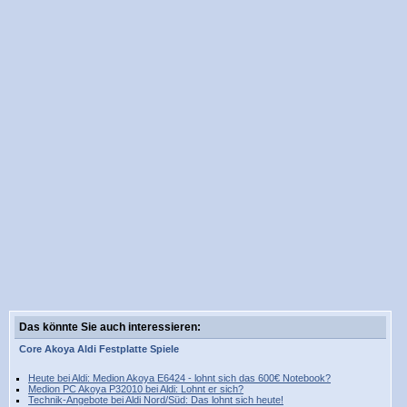
Das könnte Sie auch interessieren:
Core
Akoya
Aldi
Festplatte
Spiele
Heute bei Aldi: Medion Akoya E6424 - lohnt sich das 600€ Notebook?
Medion PC Akoya P32010 bei Aldi: Lohnt er sich?
Technik-Angebote bei Aldi Nord/Süd: Das lohnt sich heute!