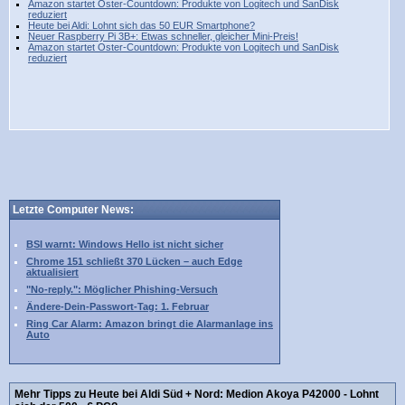
Amazon startet Oster-Countdown: Produkte von Logitech und SanDisk
reduziert
Heute bei Aldi: Lohnt sich das 50 EUR Smartphone?
Neuer Raspberry Pi 3B+: Etwas schneller, gleicher Mini-Preis!
Amazon startet Oster-Countdown: Produkte von Logitech und SanDisk
reduziert
Letzte Computer News:
BSI warnt: Windows Hello ist nicht sicher
Chrome 151 schließt 370 Lücken – auch Edge
aktualisiert
"No-reply.": Möglicher Phishing-Versuch
Ändere-Dein-Passwort-Tag: 1. Februar
Ring Car Alarm: Amazon bringt die Alarmanlage ins
Auto
Mehr Tipps zu Heute bei Aldi Süd + Nord: Medion Akoya P42000 - Lohnt