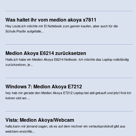
Was haltet ihr vom medion akoya x7811
Hey Leute,ich möchte mir Ei Notebook zum gamen kaufen, aber auch für die
Schule.Positiv aufgefalle...
Medion Akoya E6214 zurücksetzen
Hallo,ich habe ein Medion Akoya E6214 Notbook. Ich möchte das Laptop vollständig
zurücksetzen, je...
Windows 7: Medion Akoya E7212
hey hab mir gerade den Medion Akoya E7212 Leptop bei aldi gekauft und jetzt find ich
keinen slot wo ...
Vista: Medion Akoya/Webcam
hallo,kann mir jemand sagen, ob es auf dem rechner ein verlaufsprotokoll gibt aus
welchem ersichtlic...