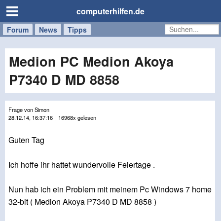
computerhilfen.de
Forum
Handy
Windows
Mac
News
Tipps
/
Tablet
Medion PC Medion Akoya
P7340 D MD 8858
Frage von Simon
28.12.14, 16:37:16
| 16968x gelesen
Guten Tag
Ich hoffe ihr hattet wundervolle Feiertage .
Nun hab ich ein Problem mit meinem Pc Windows 7 home
32-bit ( Medion Akoya P7340 D MD 8858 )