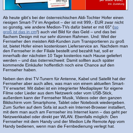
Ab heute gibt’s bei der österreichischen Aldi-Tochter Hofer einen
riesigen Smart-TV im Angebot – der ist mit 999,- EUR zwar nicht
so günstig, wie andere Medion-TVs dafür bietet er mit 65″ (
so
groß ist das in cm
!) auch viel Bild für das Geld – und das bei
flachem Design mit nur sehr dünnen Rahmen. Und: Weil der
Fernseher den meisten Aldi-Kunden zum Transportieren zu groß
ist, bietet Hofer einen kostenlosen Lieferservice an. Nachdem man
den Fernseher in der Filiale bestellt und bezahlt hat, soll er
innerhalb der nächsten 10 Tage kostenlos nach Hause geliefert
werden – und das österreichweit: Damit sollten auch später
kommende Einkäufer hoffentlich noch eine Chance auf den
Fernseher haben.
Neben den drei TV-Tunern für Antenne, Kabel und Satellit hat der
Fernseher aber auch alles, was man von einem aktuellen Smart-
TV erwartet: Mit dabei ist ein integrierter Mediaplayer für eigene
Filme oder Lieder aus dem Netzwerk oder vom USB-Stick,
außerdem kann der Fernseher Musik, Videos oder den ganzen
Bildschirm vom Smartphone, Tablet oder Notebook wiedergeben.
Zum Surfen auf dem Sofa ist auch ein Internet-Browser installiert,
mit dem man auch am Fernseher ins Internet kann – das geht per
Netzwerkkabel oder direkt per WLAN. Ebenfalls möglich: Den
Fernseher mit dem Handy und der Medion Life Remote App vom
Handy bedienen, wenn man die Fernbedienung verlegt hat.