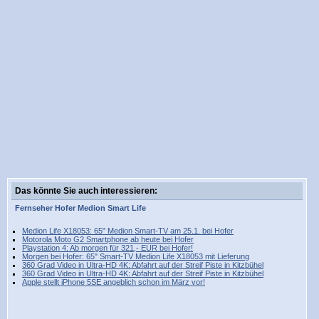
Das könnte Sie auch interessieren:
Fernseher
Hofer
Medion
Smart
Life
Medion Life X18053: 65" Medion Smart-TV am 25.1. bei Hofer
Motorola Moto G2 Smartphone ab heute bei Hofer
Playstation 4: Ab morgen für 321,- EUR bei Hofer!
Morgen bei Hofer: 65" Smart-TV Medion Life X18053 mit Lieferung
360 Grad Video in Ultra-HD 4K: Abfahrt auf der Streif Piste in Kitzbühel
360 Grad Video in Ultra-HD 4K: Abfahrt auf der Streif Piste in Kitzbühel
Apple stellt iPhone 5SE angeblich schon im März vor!