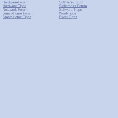
Hardware-Forum
Software-Forum
Hardware-Tipps
Sicherheits-Forum
Netzwerk-Forum
Software-Tipps
Smart-Home Forum
Word-Tipps
Smart-Home Tipps
Excel-Tipps