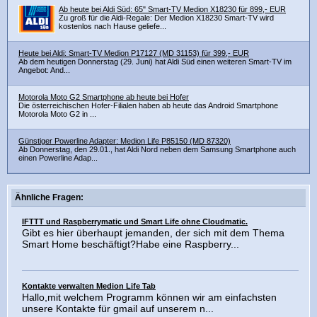
Ab heute bei Aldi Süd: 65" Smart-TV Medion X18230 für 899,- EUR
Zu groß für die Aldi-Regale: Der Medion X18230 Smart-TV wird
kostenlos nach Hause geliefe...
Heute bei Aldi: Smart-TV Medion P17127 (MD 31153) für 399,- EUR
Ab dem heutigen Donnerstag (29. Juni) hat Aldi Süd einen weiteren Smart-TV im
Angebot: And...
Motorola Moto G2 Smartphone ab heute bei Hofer
Die österreichischen Hofer-Filialen haben ab heute das Android Smartphone
Motorola Moto G2 in ...
Günstiger Powerline Adapter: Medion Life P85150 (MD 87320)
Ab Donnerstag, den 29.01., hat Aldi Nord neben dem Samsung Smartphone auch
einen Powerline Adap...
Ähnliche Fragen:
IFTTT und Raspberrymatic und Smart Life ohne Cloudmatic.
Gibt es hier überhaupt jemanden, der sich mit dem Thema
Smart Home beschäftigt?Habe eine Raspberry...
Kontakte verwalten Medion Life Tab
Hallo,mit welchem Programm können wir am einfachsten
unsere Kontakte für gmail auf unserem n...