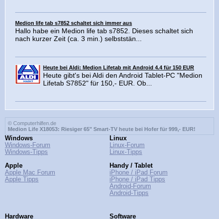
Medion life tab s7852 schaltet sich immer aus
Hallo habe ein Medion life tab s7852. Dieses schaltet sich
nach kurzer Zeit (ca. 3 min.) selbststän...
Heute bei Aldi: Medion Lifetab mit Android 4.4 für 150 EUR
Heute gibt's bei Aldi den Android Tablet-PC "Medion
Lifetab S7852" für 150,- EUR. Ob...
© Computerhilfen.de
Medion Life X18053: Riesiger 65" Smart-TV heute bei Hofer für 999,- EUR!
Windows
Linux
Windows-Forum
Linux-Forum
Windows-Tipps
Linux-Tipps
Apple
Handy / Tablet
Apple Mac Forum
iPhone / iPad Forum
Apple Tipps
iPhone / iPad Tipps
Android-Forum
Android-Tipps
Hardware
Software