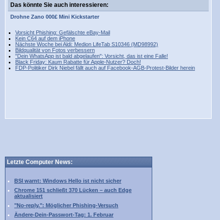
Das könnte Sie auch interessieren:
Drohne
Zano
000£
Mini
Kickstarter
Vorsicht Phishing: Gefälschte eBay-Mail
Kein C64 auf dem iPhone
Nächste Woche bei Aldi: Medion LifeTab S10346 (MD98992)
Bildqualität von Fotos verbessern
"Dein WhatsApp ist bald abgelaufen": Vorsicht, das ist eine Falle!
Black Friday: Kaum Rabatte für Apple-Nutzer? Doch!
FDP-Politiker Dirk Niebel fällt auch auf Facebook-AGB-Protest-Bilder herein
Letzte Computer News:
BSI warnt: Windows Hello ist nicht sicher
Chrome 151 schließt 370 Lücken – auch Edge
aktualisiert
"No-reply.": Möglicher Phishing-Versuch
Ändere-Dein-Passwort-Tag: 1. Februar