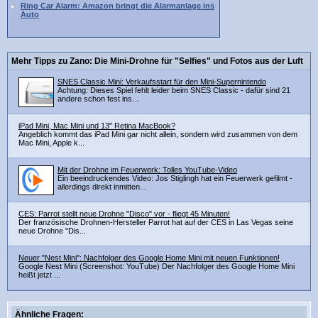
Ring Car Alarm: Amazon bringt die Alarmanlage ins
Auto
Mehr Tipps zu Zano: Die Mini-Drohne für "Selfies" und Fotos aus der Luft
SNES Classic Mini: Verkaufsstart für den Mini-Supernintendo
Achtung: Dieses Spiel fehlt leider beim SNES Classic - dafür sind 21
andere schon fest ins...
iPad Mini, Mac Mini und 13" Retina MacBook?
Angeblich kommt das iPad Mini gar nicht allein, sondern wird zusammen von dem
Mac Mini, Apple k...
Mit der Drohne im Feuerwerk: Tolles YouTube-Video
Ein beeindruckendes Video: Jos Stiglingh hat ein Feuerwerk gefilmt -
allerdings direkt inmitten...
CES: Parrot stellt neue Drohne "Disco" vor - fliegt 45 Minuten!
Der französische Drohnen-Hersteller Parrot hat auf der CES in Las Vegas seine
neue Drohne "Dis...
Neuer "Nest Mini": Nachfolger des Google Home Mini mit neuen Funktionen!
Google Nest Mini (Screenshot: YouTube) Der Nachfolger des Google Home Mini
heißt jetzt ...
Ähnliche Fragen: