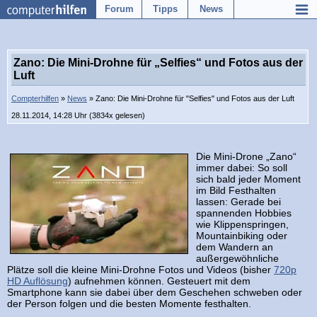
Forum
Tipps
News
Zano: Die Mini-Drohne für „Selfies“ und Fotos aus der
Luft
Compterhilfen
»
News
» Zano: Die Mini-Drohne für "Selfies" und Fotos aus der Luft
28.11.2014, 14:28 Uhr (3834x gelesen)
Die Mini-Drone „Zano“
immer dabei: So soll
sich bald jeder Moment
im Bild Festhalten
lassen: Gerade bei
spannenden Hobbies
wie Klippenspringen,
Mountainbiking oder
dem Wandern an
außergewöhnliche
Plätze soll die kleine Mini-Drohne Fotos und Videos (bisher
720p
HD Auflösung
) aufnehmen können. Gesteuert mit dem
Smartphone kann sie dabei über dem Geschehen schweben oder
der Person folgen und die besten Momente festhalten.