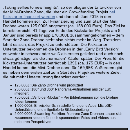
„Taking selfies to new heights“, so der Slogan der Entwickler von
der Mini-Drohne Zano, die über ein Crowdfunding Projekt
bei
Kickstarter finanziert werden
und dann ab Juni 2015 in den
Handel kommen soll. Zur Finanzierung und zum Start der Mini
Drohne waren 125.000£ angesetzt (ca. 158.000 Euro). Das Ziel ist
bereits erreicht, 41 Tage vor Ende des Kickstarter-Projekts am 8.
Januar sind bereits knapp 170.000£ zusammengekommen – dem
Start der Zano Drohne steht also nichts mehr im Weg. Trotzdem
lohnt es sich, das Projekt zu unterstützen: Die Kickstarter-
Unterstützer bekommen die Drohnen in der „Early Bird Version“
entweder in schwarz oder weiß als erstes geliefert und auch noch
etwas günstiger als die „normalen“ Käufer später. Der Preis für die
Kickstarter-Unterstützer beträgt ab 139£ (ca. 175 EUR) – in den
Handel kommt die Mini-Drohne dann für 169,95£. Außerdem gibt
es neben dem ersten Ziel zum Start des Projektes weitere Ziele,
die mit mehr Unterstützung finanziert werden:
125.000£: Die Zano Drohne wird produziert
250.000£: 180° und 360° Panorama-Aufnahmen aus der Luft
integriert
750.000£: „Verfolger-Modus“ – Per Bilderkennung soll die Drohne
folgen können
1.000.000£: Entwickler-Schnittstelle für eigene Apps, MicroSD-
Unterstützung und mitgelieferte Bildbeabeitung
2.000.000£: Swarming-Funktion: Mehrere Zano Drohnen lassen sich
zusammen steuern für noch spannendere Fotos und Videos aus
mehreren Perspektiven