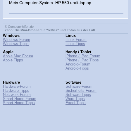
Mein Computer-System: HP 550 uralt-laptop ...
© Computerhilfen.de
Zano: Die Mini-Drohne für "Selfies" und Fotos aus der Luft
Windows
Linux
Windows-Forum
Linux-Forum
Windows-Tipps
Linux-Tipps
Apple
Handy / Tablet
Apple Mac Forum
iPhone / iPad Forum
Apple Tipps
iPhone / iPad Tipps
Android-Forum
Android-Tipps
Hardware
Software
Hardware-Forum
Software-Forum
Hardware-Tipps
Sicherheits-Forum
Netzwerk-Forum
Software-Tipps
Smart-Home Forum
Word-Tipps
Smart-Home Tipps
Excel-Tipps