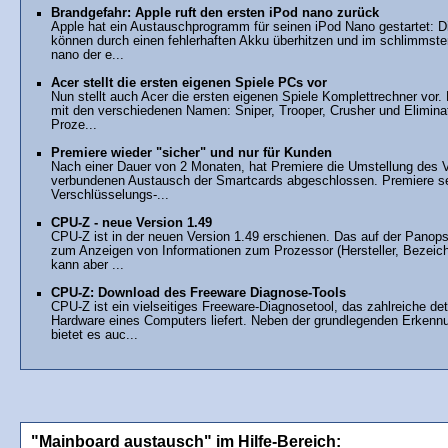
Brandgefahr: Apple ruft den ersten iPod nano zurück
Apple hat ein Austauschprogramm für seinen iPod Nano gestartet: D
können durch einen fehlerhaften Akku überhitzen und im schlimmste
nano der e...
Acer stellt die ersten eigenen Spiele PCs vor
Nun stellt auch Acer die ersten eigenen Spiele Komplettrechner vor.
mit den verschiedenen Namen: Sniper, Trooper, Crusher und Eliminato
Proze...
Premiere wieder "sicher" und nur für Kunden
Nach einer Dauer von 2 Monaten, hat Premiere die Umstellung des
verbundenen Austausch der Smartcards abgeschlossen. Premiere sel
Verschlüsselungs-...
CPU-Z - neue Version 1.49
CPU-Z ist in der neuen Version 1.49 erschienen. Das auf der Panop
zum Anzeigen von Informationen zum Prozessor (Hersteller, Bezeich
kann aber ...
CPU-Z: Download des Freeware Diagnose-Tools
CPU-Z ist ein vielseitiges Freeware-Diagnosetool, das zahlreiche deta
Hardware eines Computers liefert. Neben der grundlegenden Erkenn
bietet es auc...
"Mainboard austausch" im Hilfe-Bereich: