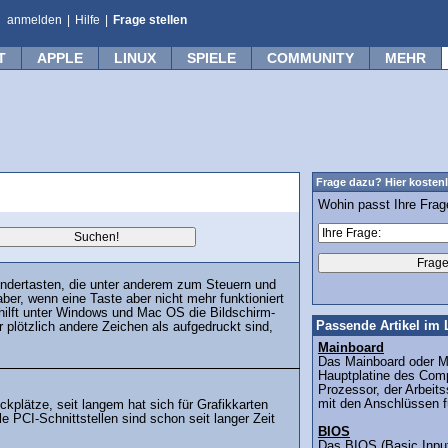
anmelden
|
Hilfe
|
Frage stellen
T
APPLE
LINUX
SPIELE
COMMUNITY
MEHR
Frage dazu? Hier kostenl
Wohin passt Ihre Fra
ondertasten, die unter anderem zum Steuern und
aber, wenn eine Taste aber nicht mehr funktioniert
 hilft unter Windows und Mac OS die Bildschirm-
Passende Artikel im 
 plötzlich andere Zeichen als aufgedruckt sind,
Mainboard
Das Mainboard oder Mo
Hauptplatine des Compu
Prozessor, der Arbeits
mit den Anschlüssen fü
kplätze, seit langem hat sich für Grafikkarten
PCI-Schnittstellen sind schon seit langer Zeit
BIOS
Das BIOS (Basic Input