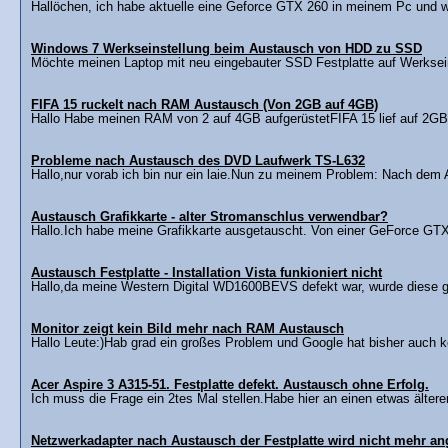
Hallöchen, ich habe aktuelle eine Geforce GTX 260 in meinem Pc und w
Windows 7 Werkseinstellung beim Austausch von HDD zu SSD
Möchte meinen Laptop mit neu eingebauter SSD Festplatte auf Werksein
FIFA 15 ruckelt nach RAM Austausch (Von 2GB auf 4GB)
Hallo Habe meinen RAM von 2 auf 4GB aufgerüstetFIFA 15 lief auf 2GB tr
Probleme nach Austausch des DVD Laufwerk TS-L632
Hallo,nur vorab ich bin nur ein laie.Nun zu meinem Problem: Nach dem
Austausch Grafikkarte - alter Stromanschlus verwendbar?
Hallo.Ich habe meine Grafikkarte ausgetauscht. Von einer GeForce GTX 
Austausch Festplatte - Installation Vista funkioniert nicht
Hallo,da meine Western Digital WD1600BEVS defekt war, wurde diese
Monitor zeigt kein Bild mehr nach RAM Austausch
Hallo Leute:)Hab grad ein großes Problem und Google hat bisher auch ke
Acer Aspire 3 A315-51. Festplatte defekt. Austausch ohne Erfolg.
Ich muss die Frage ein 2tes Mal stellen.Habe hier an einen etwas ältere
Netzwerkadapter nach Austausch der Festplatte wird nicht mehr an