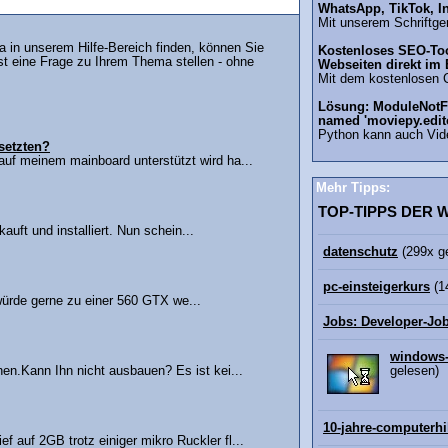
WhatsApp, TikTok, I
Mit unserem Schriftgen
in unserem Hilfe-Bereich finden, können Sie
Kostenloses SEO-Too
st eine Frage zu Ihrem Thema stellen - ohne
Webseiten direkt im
Mit dem kostenlosen 
Lösung: ModuleNotF
named 'moviepy.edit
Python kann auch Vid
setzten?
auf meinem mainboard unterstützt wird ha...
Mehr Tipps:
TOP-TIPPS DER
ft und installiert. Nun schein...
datenschutz
(299x g
pc-einsteigerkurs
(1
ürde gerne zu einer 560 GTX we...
Jobs: Developer-Jo
windows-
n.Kann Ihn nicht ausbauen? Es ist kei...
gelesen)
10-jahre-computerhi
 auf 2GB trotz einiger mikro Ruckler fl...