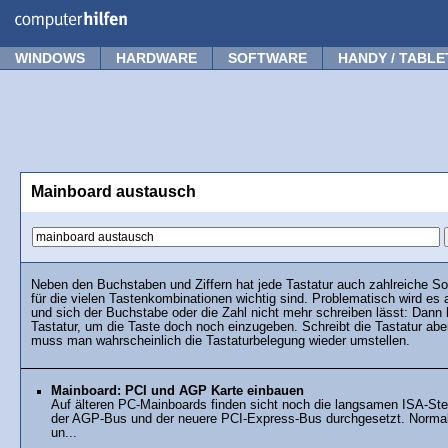
Forum
Tipps
News
Frage stellen
WINDOWS
HARDWARE
SOFTWARE
HANDY / TABLE
Mainboard austausch
Neben den Buchstaben und Ziffern hat jede Tastatur auch zahlreiche S
für die vielen Tastenkombinationen wichtig sind. Problematisch wird es 
und sich der Buchstabe oder die Zahl nicht mehr schreiben lässt: Dann
Tastatur, um die Taste doch noch einzugeben. Schreibt die Tastatur aber
muss man wahrscheinlich die Tastaturbelegung wieder umstellen.
Mainboard: PCI und AGP Karte einbauen
Auf älteren PC-Mainboards finden sicht noch die langsamen ISA-Stec
der AGP-Bus und der neuere PCI-Express-Bus durchgesetzt. Normale 
un...