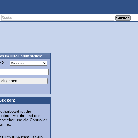
os im Hilfe-Forum stellen!
ge?
Lexikon:
therboard ist die
ters. Auf ihr sind der
speicher und die Controller
r Fe...
 Output System) ist ein