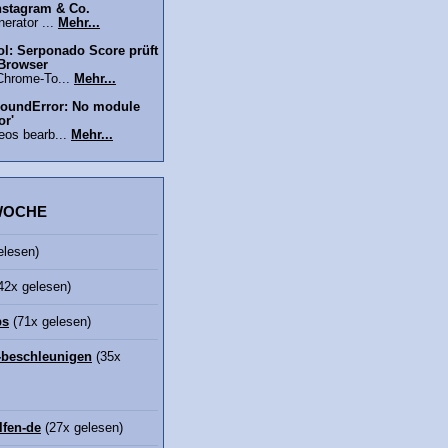
nstagram & Co.
erator ...
Mehr...
l: Serponado Score prüft
 Browser
Chrome-To...
Mehr...
oundError: No module
or'
eos bearb...
Mehr...
 WOCHE
elesen)
42x gelesen)
bs
(71x gelesen)
beschleunigen
(35x
lfen-de
(27x gelesen)