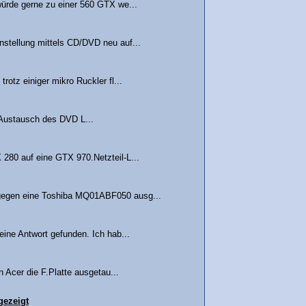
ürde gerne zu einer 560 GTX we...
stellung mittels CD/DVD neu auf...
otz einiger mikro Ruckler fl...
 Austausch des DVD L...
280 auf eine GTX 970.Netzteil-L...
 gegen eine Toshiba MQ01ABF050 ausg...
ine Antwort gefunden. Ich hab...
n Acer die F.Platte ausgetau...
gezeigt