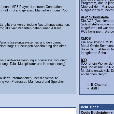
Programm, das in je
Chip auf dem Mainboar
ie nano MP3 Player der ersten Generation
ausgeführt wird, bevor
n Fall in Brand geraten. Man erkennt den iPod
AGP Schnittstelle
Die AGP (Accelerated 
Schnittstelle wurde in
 Es gibt vier verschiedene Austattungsvarianten,
eingeführt und war spez
r, alle vier Varianten haben einen 4 Kern
PCs konzipiert. Sie bot
CMOS
Die Abkürzung CMOS s
 Verschlüsselungssystemes und den damit
Metal-Oxide-Semicondu
ber sagt zur heutigen Abschaltung des alten
die in der Elektronik f
integrierten Schalt...
ICQ
sys Hardwareerkennung aufgesetzte Tool dient
ICQ ist ein Pionier de
nung, Takt, Multiplikator und Kernspannung),
(IM) und wurde 1996 v
Mirabilis entwickelt. 
englischen Begriff ...
illierte Informationen über die verbaute
ung von Prozessor, Mainboard und Speicher
B-Channel
AMD
Mehr Tipps:
Coole Buchstaben + S