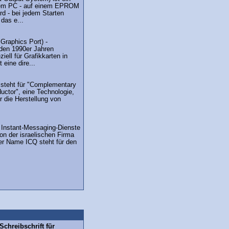
dem PC - auf einem EPROM
d - bei jedem Starten
 das e...
Graphics Port) -
 den 1990er Jahren
iell für Grafikkarten in
 eine dire...
teht für "Complementary
ctor", eine Technologie,
ür die Herstellung von
r Instant-Messaging-Dienste
on der israelischen Firma
Der Name ICQ steht für den
chreibschrift für