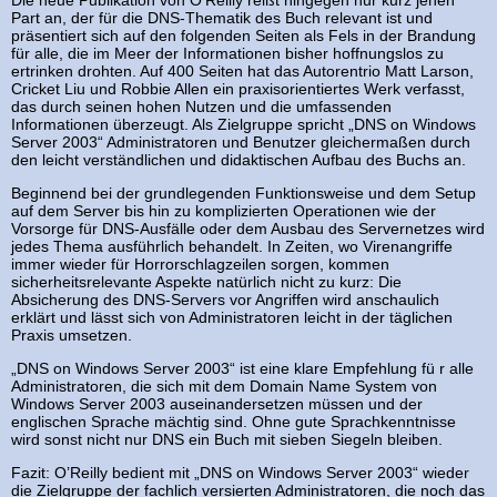
Die neue Publikation von O’Reilly reißt hingegen nur kurz jenen
Part an, der für die DNS-Thematik des Buch relevant ist und
präsentiert sich auf den folgenden Seiten als Fels in der Brandung
für alle, die im Meer der Informationen bisher hoffnungslos zu
ertrinken drohten. Auf 400 Seiten hat das Autorentrio Matt Larson,
Cricket Liu und Robbie Allen ein praxisorientiertes Werk verfasst,
das durch seinen hohen Nutzen und die umfassenden
Informationen überzeugt. Als Zielgruppe spricht „DNS on Windows
Server 2003“ Administratoren und Benutzer gleichermaßen durch
den leicht verständlichen und didaktischen Aufbau des Buchs an.
Beginnend bei der grundlegenden Funktionsweise und dem Setup
auf dem Server bis hin zu komplizierten Operationen wie der
Vorsorge für DNS-Ausfälle oder dem Ausbau des Servernetzes wird
jedes Thema ausführlich behandelt. In Zeiten, wo Virenangriffe
immer wieder für Horrorschlagzeilen sorgen, kommen
sicherheitsrelevante Aspekte natürlich nicht zu kurz: Die
Absicherung des DNS-Servers vor Angriffen wird anschaulich
erklärt und lässt sich von Administratoren leicht in der täglichen
Praxis umsetzen.
„DNS on Windows Server 2003“ ist eine klare Empfehlung fü r alle
Administratoren, die sich mit dem Domain Name System von
Windows Server 2003 auseinandersetzen müssen und der
englischen Sprache mächtig sind. Ohne gute Sprachkenntnisse
wird sonst nicht nur DNS ein Buch mit sieben Siegeln bleiben.
Fazit: O’Reilly bedient mit „DNS on Windows Server 2003“ wieder
die Zielgruppe der fachlich versierten Administratoren, die noch das