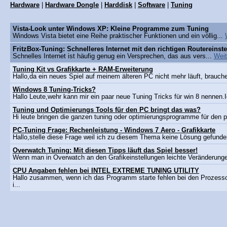
Hardware
|
Hardware Dongle
|
Harddisk
|
Software
|
Tuning
Vista-Look unter Windows XP: Kleine Programme zum Tuning
Windows Vista bietet eine Reihe praktischer Funktionen und ein völlig...
FritzBox-Tuning: Schnelleres Internet mit den richtigen Routereinst
Schnelles Internet ist häufig genug ein Versprechen, das aus vers...
Weit
Tuning Kit vs Grafikkarte + RAM-Erweiterung
Hallo,da ein neues Spiel auf meinem älteren PC nicht mehr läuft, brauche
Windows 8 Tuning-Tricks?
Hallo Leute,wehr kann mir ein paar neue Tuning Tricks für win 8 nennen.Ic
Tuning und Optimierungs Tools für den PC bringt das was?
Hi leute bringen die ganzen tuning oder optimierungsprogramme für den 
PC-Tuning Frage: Rechenleistung - Windows 7 Aero - Grafikkarte
Hallo,stelle diese Frage weil ich zu diesem Thema keine Lösung gefunde
Overwatch Tuning: Mit diesen Tipps läuft das Spiel besser!
Wenn man in Overwatch an den Grafikeinstellungen leichte Veränderungen
CPU Angaben fehlen bei INTEL EXTREME TUNING UTILITY
Hallo zusammen, wenn ich das Programm starte fehlen bei den Prozess
i...