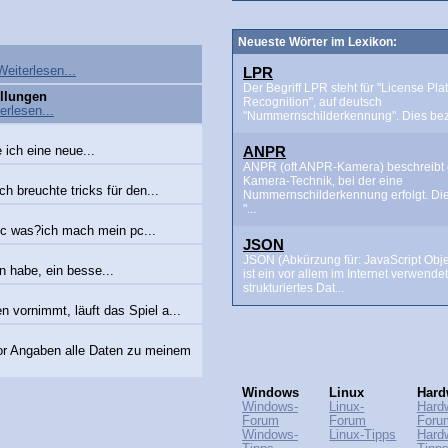
Neueste Wörter im Lexikon:
LPR
Weiterlesen...
Der Begriff LPR steht für "License Pla
ellungen
Recognition", auf deutsch
erlesen...
"Nummernschilderkennung". Dies beze
ANPR
 ich eine neue...
ANPR (oft ANPR-Kamera) beschreibt 
Kamera-Technik, bei der eine
h breuchte tricks für den...
Nummernschilderkennung erfolgt. Di
"...
pc was?ich mach mein pc...
JSON
JSON (Abkürzung für: JavaScript Obje
n habe, ein besse...
ist ein vor allem im Internet verwende
strukturiertes Dat...
 vornimmt, läuft das Spiel a...
or Angaben alle Daten zu meinem
Windows
Linux
Hard
Windows-
Linux-
Hard
Forum
Forum
Foru
Windows-
Linux-Tipps
Hard