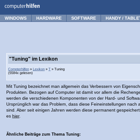
Forum
Tipps
News
Frage stellen
WINDOWS
HARDWARE
SOFTWARE
HANDY / TABLE
"Tuning" im Lexikon
Compterhilfen
»
Lexikon
»
T
» Tuning
(5584x gelesen)
Mit Tuning bezeichnet man allgemein das Verbessern von Eigenscha
Produkten. Bezogen auf Computer ist damit vor allem die Rechenge
werden die verschiedenen Komponenten von der Hard- und Softwa
Ursprünglich war das Problem, dass diese Feineinstellungen nach 
sind. Aber seit einigen Jahren werden diese permanent gespeichert. 
es
hier
.
Ähnliche Beiträge zum Thema Tuning: