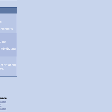
te
ichnet s...
eine
e Abkürzung
ct Notation)
tes,
ware
ware-
m
ware-