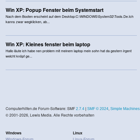
Win XP: Popup Fenster beim Systemstart
Nach dem Booten erscheint auf dem Desktop:C:\WINDOWS\System32\Tools.De.Ich
kanns zwar wegklicken, ab...
Win XP: Kleines fenster beim laptop
Hallo läute ich habe nen problem mit meinem laptop mein sohn hat da gestern irgent
welcht knöpf ge...
Computerhilfen.de Forum-Software: SMF
2.7.4
|
SMF © 2024
,
Simple Machines
© 2001-2026, Lewis Media. Alle Rechte vorbehalten
Windows
Linux
Windows-Forum
Linux-Forum