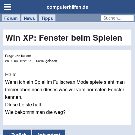
computerhilfen.de
Forum
Handy
Windows
Mac
News
Tipps
/
Tablet
Win XP: Fenster beim Spielen
Frage von Kr0n0s
28.02.04, 16:21:29
| 1429x gelesen
Hallo
Wenn ich ein Spiel im Fullscrean Mode spiele sieht man
immer oben noch dieses was wir vom normalen Fenster
kennen.
Diese Leiste halt.
Wie bekommt man die weg?
« Zurück
Antworten!