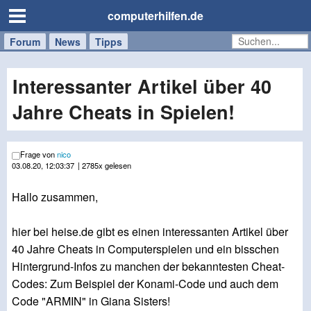
computerhilfen.de
Forum
Handy
Windows
Mac
News
Tipps
/
Tablet
Interessanter Artikel über 40
Jahre Cheats in Spielen!
Frage von
nico
03.08.20, 12:03:37
| 2785x gelesen
Hallo zusammen,
hier bei heise.de gibt es einen interessanten Artikel über
40 Jahre Cheats in Computerspielen und ein bisschen
Hintergrund-Infos zu manchen der bekanntesten Cheat-
Codes: Zum Beispiel der Konami-Code und auch dem
Code "ARMIN" in Giana Sisters!