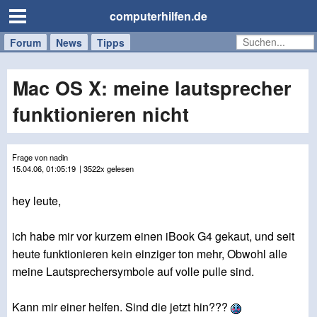
computerhilfen.de
Forum
Handy
Windows
Mac
News
Tipps
/
Tablet
Mac OS X: meine lautsprecher
funktionieren nicht
Frage von nadin
15.04.06, 01:05:19
| 3522x gelesen
hey leute,
ich habe mir vor kurzem einen iBook G4 gekaut, und seit
heute funktionieren kein einziger ton mehr, Obwohl alle
meine Lautsprechersymbole auf volle pulle sind.
Kann mir einer helfen. Sind die jetzt hin???