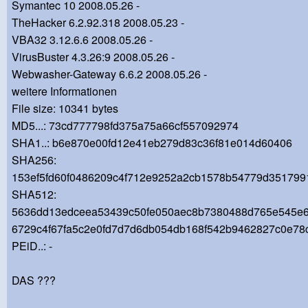
Symantec 10 2008.05.26 -
TheHacker 6.2.92.318 2008.05.23 -
VBA32 3.12.6.6 2008.05.26 -
VirusBuster 4.3.26:9 2008.05.26 -
Webwasher-Gateway 6.6.2 2008.05.26 -
weitere Informationen
File size: 10341 bytes
MD5...: 73cd777798fd375a75a66cf557092974
SHA1..: b6e870e00fd12e41eb279d83c36f81e014d60406
SHA256:
153ef5fd60f0486209c4f712e9252a2cb1578b54779d351799
SHA512:
5636dd13edceea53439c50fe050aec8b7380488d765e545e
6729c4f67fa5c2e0fd7d7d6db054db168f542b9462827c0e7
PEiD..: -
DAS ???