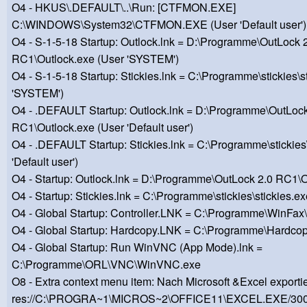
O4 - HKUS\.DEFAULT\..\Run: [CTFMON.EXE]
C:\WINDOWS\System32\CTFMON.EXE (User 'Default user')
O4 - S-1-5-18 Startup: Outlock.lnk = D:\Programme\OutLock 
RC1\Outlock.exe (User 'SYSTEM')
O4 - S-1-5-18 Startup: Stickies.lnk = C:\Programme\stickies\s
'SYSTEM')
O4 - .DEFAULT Startup: Outlock.lnk = D:\Programme\OutLock
RC1\Outlock.exe (User 'Default user')
O4 - .DEFAULT Startup: Stickies.lnk = C:\Programme\stickies\
'Default user')
O4 - Startup: Outlock.lnk = D:\Programme\OutLock 2.0 RC1\
O4 - Startup: Stickies.lnk = C:\Programme\stickies\stickies.e
O4 - Global Startup: Controller.LNK = C:\Programme\Win
O4 - Global Startup: Hardcopy.LNK = C:\Programme\Hardco
O4 - Global Startup: Run WinVNC (App Mode).lnk =
C:\Programme\ORL\VNC\WinVNC.exe
O8 - Extra context menu item: Nach Microsoft &Excel exportie
res://C:\PROGRA~1\MICROS~2\OFFICE11\EXCEL.EXE/30