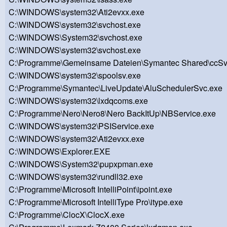
C:\WINDOWS\system32\Ati2evxx.exe
C:\WINDOWS\system32\svchost.exe
C:\WINDOWS\System32\svchost.exe
C:\WINDOWS\system32\svchost.exe
C:\Programme\Gemeinsame Dateien\Symantec Shared\ccSv
C:\WINDOWS\system32\spoolsv.exe
C:\Programme\Symantec\LiveUpdate\AluSchedulerSvc.exe
C:\WINDOWS\system32\lxdqcoms.exe
C:\Programme\Nero\Nero8\Nero BackItUp\NBService.exe
C:\WINDOWS\system32\PSIService.exe
C:\WINDOWS\system32\Ati2evxx.exe
C:\WINDOWS\Explorer.EXE
C:\WINDOWS\System32\pupxpman.exe
C:\WINDOWS\system32\rundll32.exe
C:\Programme\Microsoft IntelliPoint\ipoint.exe
C:\Programme\Microsoft IntelliType Pro\itype.exe
C:\Programme\ClocX\ClocX.exe