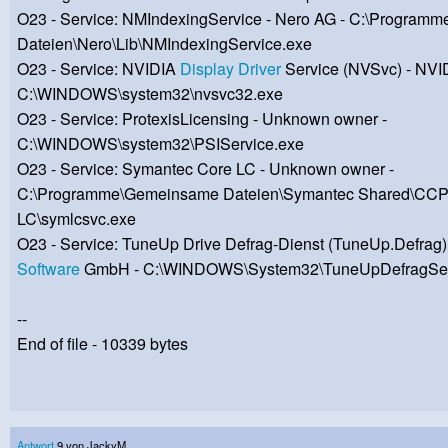
O23 - Service: NMIndexingService - Nero AG - C:\Progra
Dateien\Nero\Lib\NMIndexingService.exe
O23 - Service: NVIDIA
Display
Driver
Service (NVSvc) - NVID
C:\WINDOWS\system32\nvsvc32.exe
O23 - Service: ProtexisLicensing - Unknown owner -
C:\WINDOWS\system32\PSIService.exe
O23 - Service: Symantec Core LC - Unknown owner -
C:\Programme\Gemeinsame Dateien\Symantec Shared\CC
LC\symlcsvc.exe
O23 - Service: TuneUp Drive Defrag-Dienst (TuneUp.Defrag
Software
GmbH - C:\WINDOWS\System32\TuneUpDefragSer
--
End of file - 10339 bytes
Antwort
9 von JackyM