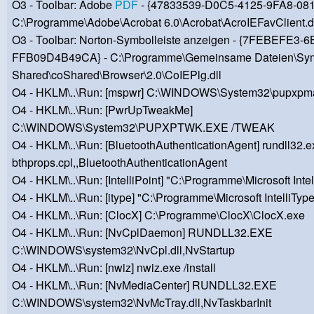
O3 - Toolbar: Adobe
PDF
- {47833539-D0C5-4125-9FA8-08
C:\Programme\Adobe\Acrobat 6.0\Acrobat\AcroIEFavClient.d
O3 - Toolbar: Norton-Symbolleiste anzeigen - {7FEBEFE3-
FFB09D4B49CA} - C:\Programme\Gemeinsame Dateien\Sy
Shared\coShared\Browser\2.0\CoIEPlg.dll
O4 - HKLM\..\Run: [mspwr] C:\WINDOWS\System32\pupxpm
O4 - HKLM\..\Run: [PwrUpTweakMe]
C:\WINDOWS\System32\PUPXPTWK.EXE /TWEAK
O4 - HKLM\..\Run: [BluetoothAuthenticationAgent] rundll32.e
bthprops.cpl,,BluetoothAuthenticationAgent
O4 - HKLM\..\Run: [IntelliPoint] "C:\Programme\Microsoft Intel
O4 - HKLM\..\Run: [itype] "C:\Programme\Microsoft IntelliType
O4 - HKLM\..\Run: [ClocX] C:\Programme\ClocX\ClocX.exe
O4 - HKLM\..\Run: [NvCplDaemon] RUNDLL32.EXE
C:\WINDOWS\system32\NvCpl.dll,NvStartup
O4 - HKLM\..\Run: [nwiz] nwiz.exe /install
O4 - HKLM\..\Run: [NvMediaCenter] RUNDLL32.EXE
C:\WINDOWS\system32\NvMcTray.dll,NvTaskbarInit