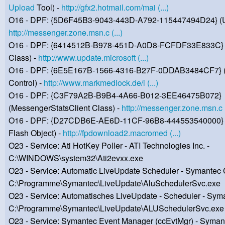
Upload
Tool) -
http://gfx2.hotmail.com/mai (...)
O16 - DPF: {5D6F45B3-9043-443D-A792-115447494D24} (Un
http://messenger.zone.msn.c (...)
O16 - DPF: {6414512B-B978-451D-A0D8-FCFDF33E833C}
Class) -
http://www.update.microsoft (...)
O16 - DPF: {6E5E167B-1566-4316-B27F-0DDAB3484CF7} (
Control) -
http://www.markmedlock.de/i (...)
O16 - DPF: {C3F79A2B-B9B4-4A66-B012-3EE46475B072}
(MessengerStatsClient Class) -
http://messenger.zone.msn.c (
O16 - DPF: {D27CDB6E-AE6D-11CF-96B8-444553540000}
Flash Object) -
http://fpdownload2.macromed (...)
O23 - Service: Ati HotKey Poller - ATI Technologies Inc. -
C:\WINDOWS\system32\Ati2evxx.exe
O23 - Service: Automatic LiveUpdate Scheduler - Symantec C
C:\Programme\Symantec\LiveUpdate\AluSchedulerSvc.exe
O23 - Service: Automatisches LiveUpdate - Scheduler - Syma
C:\Programme\Symantec\LiveUpdate\ALUSchedulerSvc.exe
O23 - Service: Symantec Event Manager (ccEvtMgr) - Symant