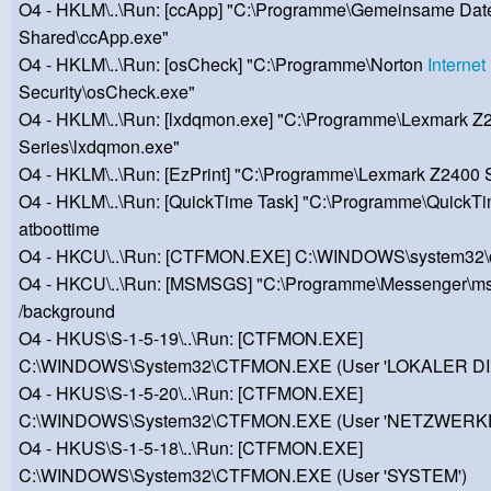
O4 - HKLM\..\Run: [ccApp] "C:\Programme\Gemeinsame Dat
Shared\ccApp.exe"
O4 - HKLM\..\Run: [osCheck] "C:\Programme\Norton
Internet
Security\osCheck.exe"
O4 - HKLM\..\Run: [lxdqmon.exe] "C:\Programme\Lexmark Z
Series\lxdqmon.exe"
O4 - HKLM\..\Run: [EzPrint] "C:\Programme\Lexmark Z2400 S
O4 - HKLM\..\Run: [QuickTime Task] "C:\Programme\QuickTim
atboottime
O4 - HKCU\..\Run: [CTFMON.EXE] C:\WINDOWS\system32\
O4 - HKCU\..\Run: [MSMSGS] "C:\Programme\Messenger\m
/background
O4 - HKUS\S-1-5-19\..\Run: [CTFMON.EXE]
C:\WINDOWS\System32\CTFMON.EXE (User 'LOKALER DI
O4 - HKUS\S-1-5-20\..\Run: [CTFMON.EXE]
C:\WINDOWS\System32\CTFMON.EXE (User 'NETZWERK
O4 - HKUS\S-1-5-18\..\Run: [CTFMON.EXE]
C:\WINDOWS\System32\CTFMON.EXE (User 'SYSTEM')