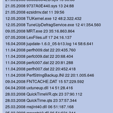
21.05.2008 9737A0E440.sys 13 24:88
21.05.2008 ezsidmv.dat 11 39:56
12.05.2008 TUKernel.exe 12 48:2.322.432
12.05.2008 TuneUpDefragService.exe 12 41:354.560
09.05.2008 MRT.exe 23 35:16.863.864
07.05.2008 LexFiles.ulf 17 24:16.137
16.04.2008 jupdate-1.6.0_05-b13.log 14 58:6.641
11.04.2008 perfh009.dat 22 20:435.760
11.04.2008 perfc009.dat 22 20:68.404
11.04.2008 perfc007.dat 22 20:81.288
11.04.2008 perfh007.dat 22 20:452.418
11.04.2008 PerfStringBackup.INI 22 20:1.005.646
09.04.2008 FNTCACHE.DAT 15 57:229.592
04.04.2008 uxtuneup.dll 14 51:28.416
28.03.2008 QuickTimeVR.qtx 23 37:90.112
28.03.2008 QuickTime.qts 23 37:57.344
25.03.2008 msjint40.dll 06 51:187.168
25.03.2008 mswstr10.dll 06 51:621.344