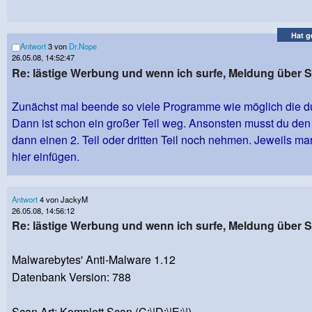
Hat g
Antwort
3 von
Dr.Nope
26.05.08, 14:52:47
Re: lästige Werbung und wenn ich surfe, Meldung über
Zunächst mal beende so viele Programme wie möglich die d
Dann ist schon ein großer Teil weg. Ansonsten musst du den 
dann einen 2. Teil oder dritten Teil noch nehmen. Jeweils ma
hier einfügen.
Antwort
4 von JackyM
26.05.08, 14:56:12
Re: lästige Werbung und wenn ich surfe, Meldung über
Malwarebytes' Anti-Malware 1.12
Datenbank Version: 788
Scan Art: Komplett Scan (C:\|D:\|E:\|)