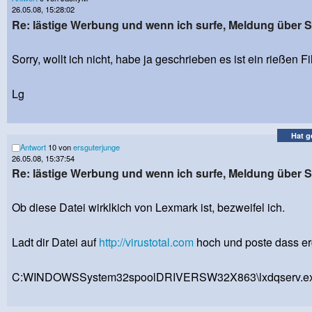
26.05.08, 15:28:02
Re: lästige Werbung und wenn ich surfe, Meldung über
Sorry, wollt ich nicht, habe ja geschrieben es ist ein rießen F
Lg
Hat g
Antwort
10 von
ersguterjunge
26.05.08, 15:37:54
Re: lästige Werbung und wenn ich surfe, Meldung über
Ob diese Datei wirklkich von Lexmark ist, bezweifel ich.
Ladt dir Datei auf
http://virustotal.com
hoch und poste dass er
C:WINDOWSSystem32spoolDRIVERSW32X863\lxdqserv.e