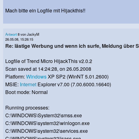
Mach bitte ein Logfile mit Hijackthis!!
Antwort
8 von JackyM
26.05.08, 15:26:15
Re: lästige Werbung und wenn ich surfe, Meldung über
Logfile of Trend Micro HijackThis v2.0.2
Scan saved at 14:24:28, on 26.05.2008
Platform:
Windows
XP SP2 (WinNT 5.01.2600)
MSIE:
Internet
Explorer v7.00 (7.00.6000.16640)
Boot mode: Normal
Running processes:
C:\WINDOWS\System32\smss.exe
C:\WINDOWS\system32\winlogon.exe
C:\WINDOWS\system32\services.exe
C:\WINDOWS\system32\lsass.exe