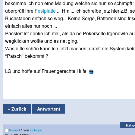
bekomme ich noh eine Meldung welche sic nun so schimpft 
überprüft ihre
Festplatte
... Hm ... Ich schreibe jetz hier z.B. s
Buchstaben enfach so weg... Keine Sorge, Batterien sind fr
einfach alles nur noch ...
Passiert ist denke ich mal, als da ne Pokerseite irgendwie auf
wegklicken wollte und es net ging.
Was bitte schön kann ich jetzt machen, damit ein System kei
"Patsch" bekommt ?
LG und hoffe auf Frauengerechte Hilfe
« Zurück
Antworten!
Hat g
Antwort
1 von
Dr.Nope
26.05.08, 14:03:35