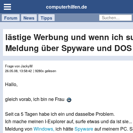
computerhilfen.de
Forum
Handy
Windows
Mac
News
Tipps
/
Tablet
lästige Werbung und wenn ich su
Meldung über Spyware und DOS
Frage von JackyM
26.05.08, 13:58:42
| 9280x gelesen
Hallo,
gleich vorab, ich bin ne Frau
Seit ca 5 Tagen habe ich ein und dasselbe Problem.
Ich mache meinen I-Explorer auf, surfe etwas und da ist sie...
Meldung von
Windows,
ich hätte
Spyware
auf meinem PC. Se