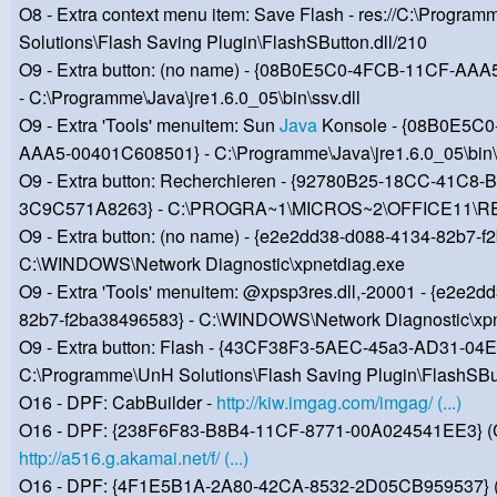
O8 - Extra context menu item: Save Flash - res://C:\Progra
Solutions\Flash Saving Plugin\FlashSButton.dll/210
O9 - Extra button: (no name) - {08B0E5C0-4FCB-11CF-AA
- C:\Programme\Java\jre1.6.0_05\bin\ssv.dll
O9 - Extra 'Tools' menuitem: Sun
Java
Konsole - {08B0E5C
AAA5-00401C608501} - C:\Programme\Java\jre1.6.0_05\bin\s
O9 - Extra button: Recherchieren - {92780B25-18CC-41C8-
3C9C571A8263} - C:\PROGRA~1\MICROS~2\OFFICE11\R
O9 - Extra button: (no name) - {e2e2dd38-d088-4134-82b7-f
C:\WINDOWS\Network Diagnostic\xpnetdiag.exe
O9 - Extra 'Tools' menuitem: @xpsp3res.dll,-20001 - {e2e2d
82b7-f2ba38496583} - C:\WINDOWS\Network Diagnostic\xpn
O9 - Extra button: Flash - {43CF38F3-5AEC-45a3-AD31-0
C:\Programme\UnH Solutions\Flash Saving Plugin\FlashSBu
O16 - DPF: CabBuilder -
http://kiw.imgag.com/imgag/ (...)
O16 - DPF: {238F6F83-B8B4-11CF-8771-00A024541EE3} (Citr
http://a516.g.akamai.net/f/ (...)
O16 - DPF: {4F1E5B1A-2A80-42CA-8532-2D05CB959537} 