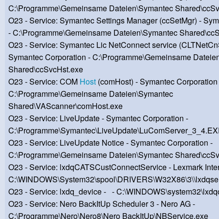
C:\Programme\Gemeinsame Dateien\Symantec Shared\ccSv
O23 - Service: Symantec Settings Manager (ccSetMgr) - Sym
- C:\Programme\Gemeinsame Dateien\Symantec Shared\ccS
O23 - Service: Symantec Lic NetConnect service (CLTNetCnS
Symantec Corporation - C:\Programme\Gemeinsame Dateie
Shared\ccSvcHst.exe
O23 - Service: COM
Host
(comHost) - Symantec Corporation 
C:\Programme\Gemeinsame Dateien\Symantec
Shared\VAScanner\comHost.exe
O23 - Service: LiveUpdate - Symantec Corporation -
C:\Programme\Symantec\LiveUpdate\LuComServer_3_4.E
O23 - Service: LiveUpdate Notice - Symantec Corporation -
C:\Programme\Gemeinsame Dateien\Symantec Shared\ccSv
O23 - Service: lxdqCATSCustConnectService - Lexmark Interna
C:\WINDOWS\System32\spool\DRIVERS\W32X86\3\\lxdqser
O23 - Service: lxdq_device - - C:\WINDOWS\system32\lxd
O23 - Service: Nero BackItUp Scheduler 3 - Nero AG -
C:\Programme\Nero\Nero8\Nero BackItUp\NBService.exe