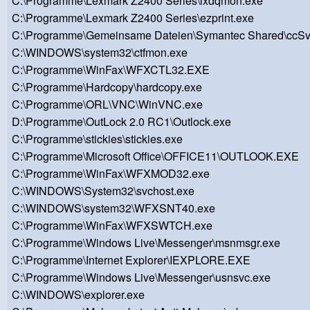
C:\Programme\Lexmark Z2400 Series\lxdqmon.exe
C:\Programme\Lexmark Z2400 Series\ezprint.exe
C:\Programme\Gemeinsame Dateien\Symantec Shared\ccSv
C:\WINDOWS\system32\ctfmon.exe
C:\Programme\WinFax\WFXCTL32.EXE
C:\Programme\Hardcopy\hardcopy.exe
C:\Programme\ORL\VNC\WinVNC.exe
D:\Programme\OutLock 2.0 RC1\Outlock.exe
C:\Programme\stickies\stickies.exe
C:\Programme\Microsoft Office\OFFICE11\OUTLOOK.EXE
C:\Programme\WinFax\WFXMOD32.exe
C:\WINDOWS\System32\svchost.exe
C:\WINDOWS\system32\WFXSNT40.exe
C:\Programme\WinFax\WFXSWTCH.exe
C:\Programme\Windows Live\Messenger\msnmsgr.exe
C:\Programme\Internet Explorer\IEXPLORE.EXE
C:\Programme\Windows Live\Messenger\usnsvc.exe
C:\WINDOWS\explorer.exe