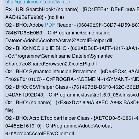
http://go.microsoft.com/fwl (...)
R3 - URLSearchHook: (no name) - {BC4FFE41-DE9F-46fa-
AAD49B9F9938} - (no file)
O2 - BHO: Adobe
PDF
Reader - {06849E9F-C8D7-4D59-B8
784B7D6BE0B3} - C:\Programme\Gemeinsame
Dateien\Adobe\Acrobat\ActiveX\AcroIEHelper.dll
O2 - BHO: NCO 2.0 IE BHO - {602ADB0E-4AFF-4217-8AA
- C:\Programme\Gemeinsame Dateien\Symantec
Shared\coShared\Browser\2.0\coIEPlg.dll
O2 - BHO: Symantec Intrusion Prevention - {6D53EC84-6A
F4628F01010C} - C:\PROGRA~1\GEMEIN~1\SYMANT~1\ID
O2 - BHO: SSVHelper Class - {761497BB-D6F0-462C-B6EB
D4DAF1D92D43} - C:\Programme\Java\jre1.6.0_05\bin\ssv.d
O2 - BHO: (no name) - {7E853D72-626A-48EC-A868-BA8D5
file)
O2 - BHO: AcroIEToolbarHelper Class - {AE7CD045-E861-4
0445EE161910} - C:\Programme\Adobe\Acrobat
6.0\Acrobat\AcroIEFavClient.dll