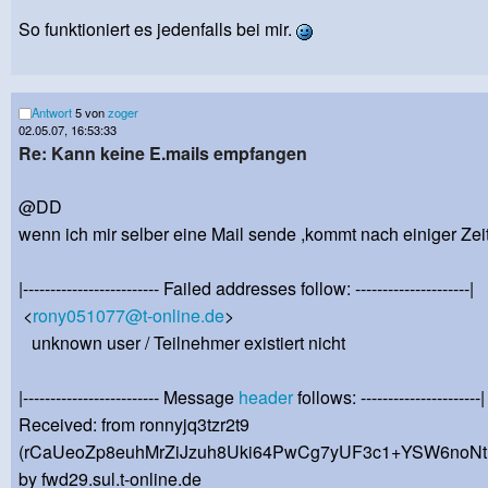
So funktioniert es jedenfalls bei mir.
Antwort
5 von
zoger
02.05.07, 16:53:33
Re: Kann keine E.mails empfangen
@DD
wenn ich mir selber eine Mail sende ,kommt nach einiger Zeit
|------------------------- Failed addresses follow: ---------------------|
<
rony051077@t-online.de
>
unknown user / Teilnehmer existiert nicht
|------------------------- Message
header
follows: ----------------------|
Received: from ronnyjq3tzr2t9
(rCaUeoZp8euhMrZiJzuh8Uki64PwCg7yUF3c1+YSW6noNtM
by fwd29.sul.t-online.de