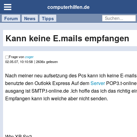
computerhilfen.de
Forum
Handy
Windows
Mac
News
Tipps
/
Tablet
Kann keine E.mails empfangen
Frage von
zoger
02.05.07, 10:10:58
| 2636x gelesen
Nach meiner neu aufsetzung des Pcs kann ich keine E-mail
benutzte den Outlokk Express Auf dem
Server
POP3.t-online
ausgang ist SMTP.t-online.de .Ich hoffe das ich das richtig
Empfangen kann ich welche aber nicht senden.
Win XP Sp2