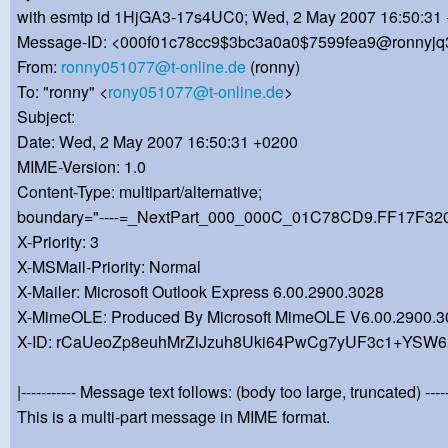
with esmtp id 1HjGA3-17s4UC0; Wed, 2 May 2007 16:50:31
Message-ID: <000f01c78cc9$3bc3a0a0$7599fea9@ronnyjq3
From:
ronny051077@t-online.de
(ronny)
To: "ronny" <
rony051077@t-online.de
>
Subject:
Date: Wed, 2 May 2007 16:50:31 +0200
MIME-Version: 1.0
Content-Type: multipart/alternative;
boundary="----=_NextPart_000_000C_01C78CD9.FF17F32
X-Priority: 3
X-MSMail-Priority: Normal
X-Mailer: Microsoft Outlook Express 6.00.2900.3028
X-MimeOLE: Produced By Microsoft MimeOLE V6.00.2900.3
X-ID: rCaUeoZp8euhMrZiJzuh8Uki64PwCg7yUF3c1+YSW
|----------- Message text follows: (body too large, truncated) ------
This is a multi-part message in MIME format.