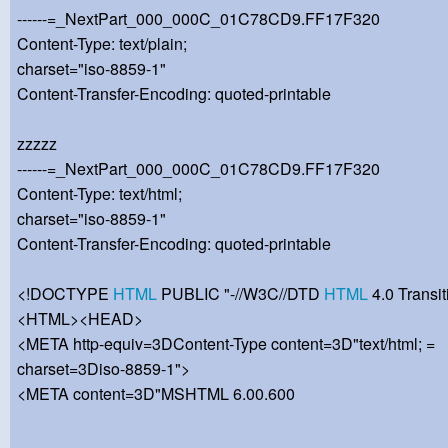
------=_NextPart_000_000C_01C78CD9.FF17F320
Content-Type: text/plain;
charset="iso-8859-1"
Content-Transfer-Encoding: quoted-printable
zzzzz
------=_NextPart_000_000C_01C78CD9.FF17F320
Content-Type: text/html;
charset="iso-8859-1"
Content-Transfer-Encoding: quoted-printable
<!DOCTYPE
HTML
PUBLIC "-//W3C//DTD
HTML
4.0 Transit
<HTML><HEAD>
<META http-equiv=3DContent-Type content=3D"text/html; =
charset=3Diso-8859-1">
<META content=3D"MSHTML 6.00.600