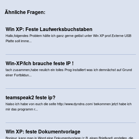
Ähnliche Fragen:
Win XP: Feste Laufwerksbuchstaben
Hallo,folgendes Problem hätte ich ganz gerne gelöst unter Win XP prof.Externe USB
Platte soll imme...
Win-XP/Ich brauche feste IP !
tach zusammen,habe neulich ein tolles Prog installiert was ich demnächst auf Grund
einer Fortbildun...
teamspeak2 feste ip?
hialso ich habe von euch die seite http://www.dyndns.com/ bekommen jetzt habe ich
mir das programm r...
Win XP: feste Dokumentvorlage
Bonjour, kann man in Word eine Dokumentvorlage (z.B. einen Briefkopf) erstellen, die