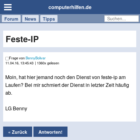
computerhilfen.de
Forum
Handy
Windows
Mac
News
Tipps
/
Tablet
Feste-IP
Frage von
BennyBolivar
11.04.16, 13:45:43
| 1360x gelesen
Moin, hat hier jemand noch den Dienst von feste-ip am
Laufen? Bei mir schmiert der Dienst in letzter Zeit häufig
ab.
LG Benny
« Zurück
Antworten!