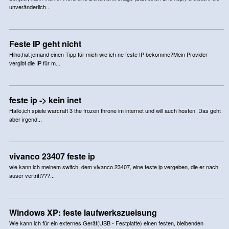
unveränderlich...
Feste IP geht nicht
Hiho,hat jemand einen Tipp für mich wie ich ne feste IP bekomme?Mein Provider
vergibt die IP für m...
feste ip -> kein inet
Hallo,ich spiele warcraft 3 the frozen throne im internet und will auch hosten. Das geht
aber irgend...
vivanco 23407 feste ip
wie kann ich meinem switch, dem vivanco 23407, eine feste ip vergeben, die er nach
auser vertritt???...
Windows XP: feste laufwerkszueisung
Wie kann ich für ein externes Gerät(USB - Festplatte) einen festen, bleibenden