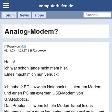
computerhilfen.de
Forum
Handy
Windows
Mac
News
Tipps
/
Tablet
Analog-Modem?
Frage von
Matt
06.11.03, 14:24:37
| 3672x gelesen
Hallo!
Ich war schon lange nicht mehr hier.
Eines macht mich nun verrückt:
Ich habe 2 PCs,bzw.ein Notebook mit internem Modem
und einen PC mit externen USB-Modem von
U.S.Robotics.
Das Problem ist,wenn ich ein Modem kabel in das
Notebook stecke,dann kann niemand von außen tel.,und