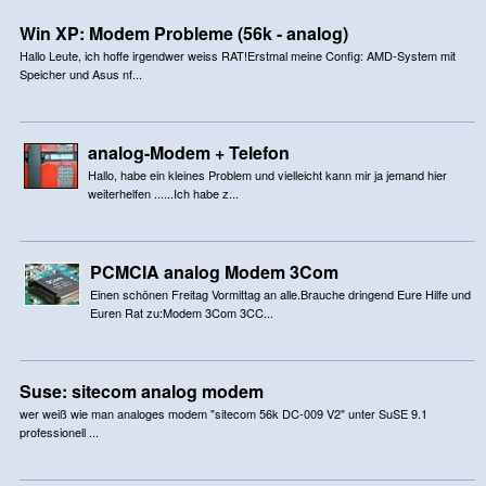
Win XP: Modem Probleme (56k - analog)
Hallo Leute, ich hoffe irgendwer weiss RAT!Erstmal meine Config: AMD-System mit
Speicher und Asus nf...
analog-Modem + Telefon
Hallo, habe ein kleines Problem und vielleicht kann mir ja jemand hier
weiterhelfen ......Ich habe z...
PCMCIA analog Modem 3Com
Einen schönen Freitag Vormittag an alle.Brauche dringend Eure Hilfe und
Euren Rat zu:Modem 3Com 3CC...
Suse: sitecom analog modem
wer weiß wie man analoges modem "sitecom 56k DC-009 V2" unter SuSE 9.1
professionell ...