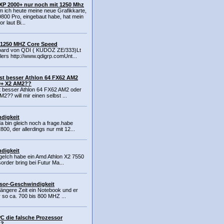
XP 2000+ nur noch mit 1250 Mhz
 ich heute meine neue Grafikkarte,
800 Pro, eingebaut habe, hat mein
r laut Bi...
 1250 MHZ Core Speed
board von QDI ( KUDOZ ZE/333)Lt
lers http://www.qdigrp.comUnt...
ist besser Athlon 64 FX62 AM2
0+ X2 AM2??
t besser Athlon 64 FX62 AM2 oder
2?? will mir einen selbst ...
digkeit
a bin gleich noch a frage.habe
0, der allerdings nur mit 12...
digkeit
ageIch habe ein Amd Athlon X2 7550
order bring bei Futur Ma...
sor-Geschwindigkeit
längere Zeit ein Notebook und er
r so ca. 700 bis 800 MHZ ...
C die falsche Prozessor
n?