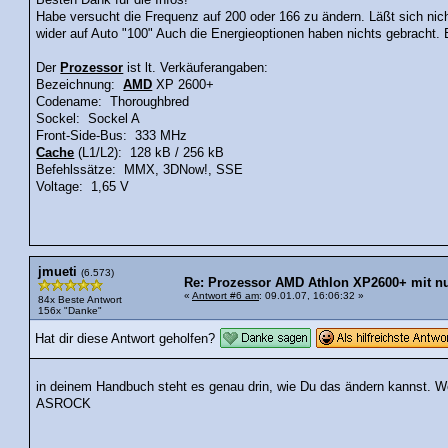
Besten Dank für die Infos!
Habe versucht die Frequenz auf 200 oder 166 zu ändern. Läßt sich nic
wider auf Auto "100" Auch die Energieoptionen haben nichts gebracht. 
Der
Prozessor
ist lt. Verkäuferangaben:
Bezeichnung:
AMD
XP 2600+
Codename: Thoroughbred
Sockel: Sockel A
Front-Side-Bus: 333 MHz
Cache
(L1/L2): 128 kB / 256 kB
Befehlssätze: MMX, 3DNow!, SSE
Voltage: 1,65 V
jmueti
(6.573)
Re: Prozessor AMD Athlon XP2600+ mit n
«
Antwort #6 am
: 09.01.07, 16:06:32 »
84x Beste Antwort
156x "Danke"
Hat dir diese Antwort geholfen?
in deinem Handbuch steht es genau drin, wie Du das ändern kannst. W
ASROCK