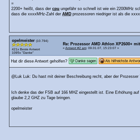
=
2200+ heißt, dass der
cpu
ungefähr so schnell ist wie ein 2200MHz sc
dass die xxxxMHz-Zahl der
AMD
prozessoren niedriger ist als die xxxx
opelmeister
(10.794)
Re: Prozessor AMD Athlon XP2600+ mit
«
Antwort #2 am
: 09.01.07, 15:23:07 »
421x Beste Antwort
1095x "Danke"
Hat dir diese Antwort geholfen?
@Luk Luk: Du hast mit deiner Beschreibung recht, aber der Prozesser 
Ich denke das der FSB auf 166 MHZ eingestellt ist. Eine Erhöhung auf
glaube 2,2 GHZ zu Tage bringen.
opelmeister