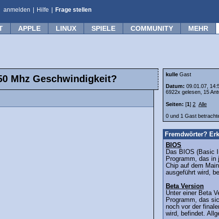
anmelden
|
Hilfe
|
Frage stellen
T
APPLE
LINUX
SPIELE
COMMUNITY
MEHR
kulle
Gast
50 Mhz Geschwindigkeit?
Datum:
09.01.07, 14:
6922x gelesen, 15 Ant
Seiten:
[
1
]
2
Alle
0 und 1 Gast betrach
Fremdwörter? Erk
BIOS
Das BIOS (Basic I
Programm, das in
Chip auf dem Main
ausgeführt wird, be
Beta Version
Unter einer Beta V
Programm, das sich
noch vor der finale
wird, befindet. All