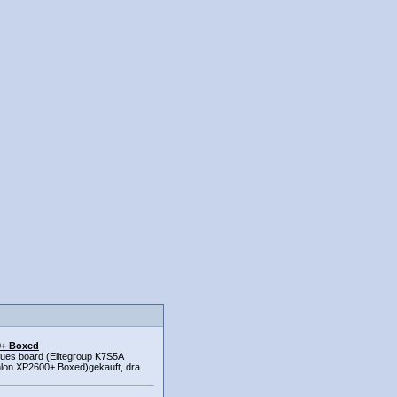
0+ Boxed
neues board (Elitegroup K7S5A
lon XP2600+ Boxed)gekauft, dra...