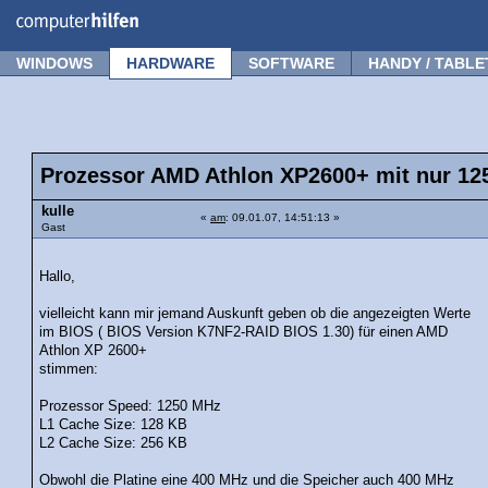
Forum
Tipps
News
Frage stellen
WINDOWS
HARDWARE
SOFTWARE
HANDY / TABLE
Prozessor AMD Athlon XP2600+ mit nur 12
kulle
«
am
: 09.01.07, 14:51:13 »
Gast
Hallo,
vielleicht kann mir jemand Auskunft geben ob die angezeigten Werte
im BIOS ( BIOS Version K7NF2-RAID BIOS 1.30) für einen AMD
Athlon XP 2600+
stimmen:
Prozessor Speed: 1250 MHz
L1 Cache Size: 128 KB
L2 Cache Size: 256 KB
Obwohl die Platine eine 400 MHz und die Speicher auch 400 MHz