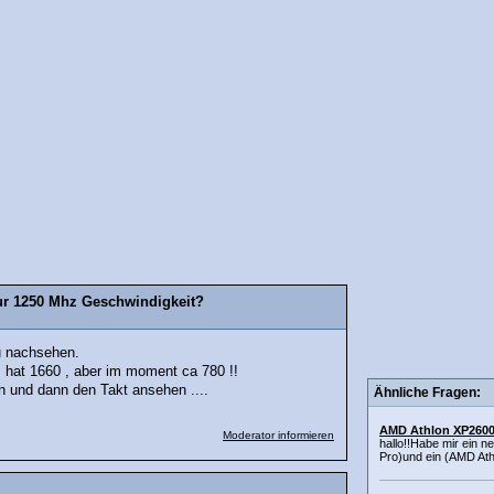
ur 1250 Mhz Geschwindigkeit?
 nachsehen.
 hat 1660 , aber im moment ca 780 !!
n und dann den Takt ansehen ....
Ähnliche Fragen:
AMD Athlon XP260
Moderator informieren
hallo!!Habe mir ein 
Pro)und ein (AMD Ath