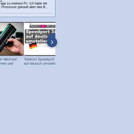
Frage zu meinem Pc. Ich habe mir
Prozessor gekauft aber das B...
r Wechsel!
Telekom Speedport Router: Sprache
PC an Notebook Bildschirm
ernen und
auf deutsch umstellen!
anschließen - so geht's!