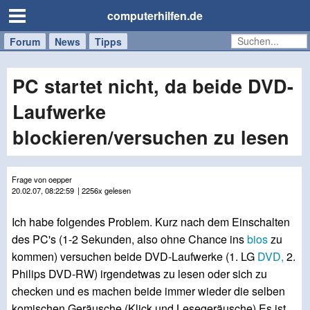
computerhilfen.de
Forum
Handy
Windows
Mac
News
Tipps
/
Tablet
PC startet nicht, da beide DVD-
Laufwerke
blockieren/versuchen zu lesen
Frage von oepper
20.02.07, 08:22:59
| 2256x gelesen
Ich habe folgendes Problem. Kurz nach dem Einschalten
des PC's (1-2 Sekunden, also ohne Chance ins
bios
zu
kommen) versuchen beide DVD-Laufwerke (1. LG
DVD,
2.
Philips DVD-RW) irgendetwas zu lesen oder sich zu
checken und es machen beide immer wieder die selben
komischen Geräusche (Klick und Lesegeräusche).Es ist