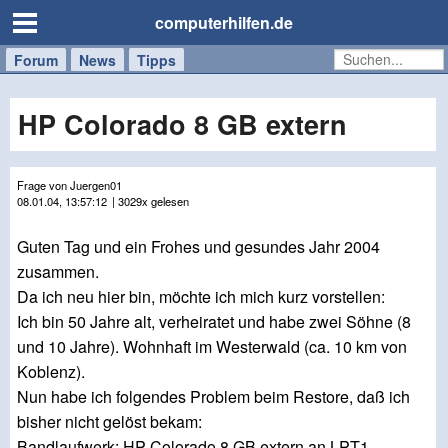
computerhilfen.de
Forum
Handy
Windows
Mac
News
Tipps
/
Tablet
HP Colorado 8 GB extern
Frage von Juergen01
08.01.04, 13:57:12
| 3029x gelesen
Guten Tag und ein Frohes und gesundes Jahr 2004
zusammen.
Da ich neu hier bin, möchte ich mich kurz vorstellen:
Ich bin 50 Jahre alt, verheiratet und habe zwei Söhne (8
und 10 Jahre). Wohnhaft im Westerwald (ca. 10 km von
Koblenz).
Nun habe ich folgendes Problem beim Restore, daß ich
bisher nicht gelöst bekam:
Bandlaufwerk; HP Colorado 8 GB extern an LPT1