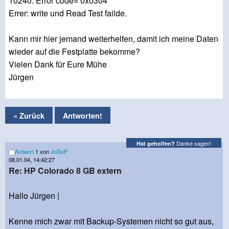
10240. Error code= 0x0304
Errer: write und Read Test failde.
Kann mir hier jemand weiterhelfen, damit ich meine Daten
wieder auf die Festplatte bekomme?
Vielen Dank für Eure Mühe
Jürgen
« Zurück
Antworten!
Danke sagen!
Hat geholfen?
Antwort
1 von
JoSsiF
08.01.04, 14:42:27
Re: HP Colorado 8 GB extern
Hallo Jürgen |
Kenne mich zwar mit Backup-Systemen nicht so gut aus,