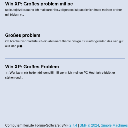
Win XP: Großes problem mit pc
so leutejetzt brauche ich mal eure hilfe.vollgendes ist passier.ich habe meinen ordner
mit bildern v...
Großes problem
ich brache hier mal hilfe ich ein alienware theme design für runter geladen das sah gut
aus dan pl�...
Win XP: Großes Problem
>:(Wer kann mir helfen dringend!!!!!!!!!! wenn ich meinen PC Hochfahre bleibt er
stehen und...
Computerhilfen.de Forum-Software: SMF
2.7.4
|
SMF © 2024
,
Simple Machines