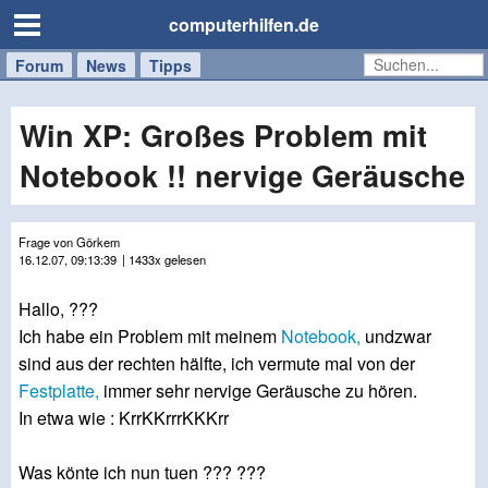
computerhilfen.de
Forum
Handy
Windows
Mac
News
Tipps
/
Tablet
Win XP: Großes Problem mit
Notebook !! nervige Geräusche
Frage von Görkem
16.12.07, 09:13:39
| 1433x gelesen
Hallo, ???
Ich habe ein Problem mit meinem
Notebook,
undzwar
sind aus der rechten hälfte, ich vermute mal von der
Festplatte,
immer sehr nervige Geräusche zu hören.
In etwa wie : KrrKKrrrKKKrr
Was könte ich nun tuen ??? ???