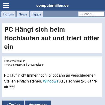
computerhilfen.de
Forum
Handy
Windows
Mac
News
Tipps
/
Tablet
PC Hängt sich beim
Hochlaufen auf und friert öffter
ein
Frage von Kauli02
17.04.08, 08:30:31
| 2150x gelesen
PC läuft nicht immer hoch. blibt dann an verschiedenen
Stellen einfach stehen.
Windows
XP, Rechner 2-3 Jahre
alt ???
« Zurück
Antworten!