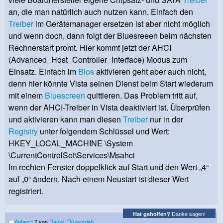
an, die man natürlich auch nutzen kann. Einfach den
Treiber
im Gerätemanager ersetzen ist aber nicht möglich
und wenn doch, dann folgt der Bluesreeen beim nächsten
Rechnerstart promt. Hier kommt jetzt der AHCI
(Advanced_Host_Controller_Interface) Modus zum
Einsatz. Einfach im
Bios
aktivieren geht aber auch nicht,
denn hier könnte Vista seinen Dienst beim Start wiederum
mit einem
Bluescreen
quittieren. Das Problem tritt auf,
wenn der AHCI-Treiber in Vista deaktiviert ist. Überprüfen
und aktivieren kann man diesen
Treiber
nur in der
Registry
unter folgendem Schlüssel und Wert:
HKEY_LOCAL_MACHINE \System
\CurrentControlSet\Services\Msahci
Im rechten Fenster doppelklick auf Start und den Wert „4“
auf „0“ ändern. Nach einem Neustart ist dieser Wert
registriert.
Danke sagen!
Hat geholfen?
Antwort
7 von
Daniel_Düsentrieb