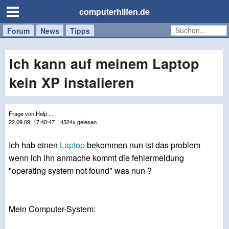
computerhilfen.de
Forum
Handy
Windows
Mac
News
Tipps
/
Tablet
Ich kann auf meinem Laptop
kein XP instalieren
Frage von Help....
22.09.09, 17:40:47
| 4524x gelesen
Ich hab einen
Laptop
bekommen nun ist das problem
wenn ich ihn anmache kommt die fehlermeldung
"operating system not found" was nun ?
Mein Computer-System: