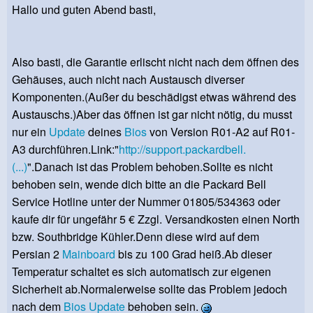
Hallo und guten Abend basti,
Also basti, die Garantie erlischt nicht nach dem öffnen des
Gehäuses, auch nicht nach Austausch diverser
Komponenten.(Außer du beschädigst etwas während des
Austauschs.)Aber das öffnen ist gar nicht nötig, du musst
nur ein
Update
deines
Bios
von Version R01-A2 auf R01-
A3 durchführen.Link:"
http://support.packardbell.
(...)
".Danach ist das Problem behoben.Sollte es nicht
behoben sein, wende dich bitte an die Packard Bell
Service Hotline unter der Nummer 01805/534363 oder
kaufe dir für ungefähr 5 € Zzgl. Versandkosten einen North
bzw. Southbridge Kühler.Denn diese wird auf dem
Persian 2
Mainboard
bis zu 100 Grad heiß.Ab dieser
Temperatur schaltet es sich automatisch zur eigenen
Sicherheit ab.Normalerweise sollte das Problem jedoch
nach dem
Bios
Update
behoben sein.