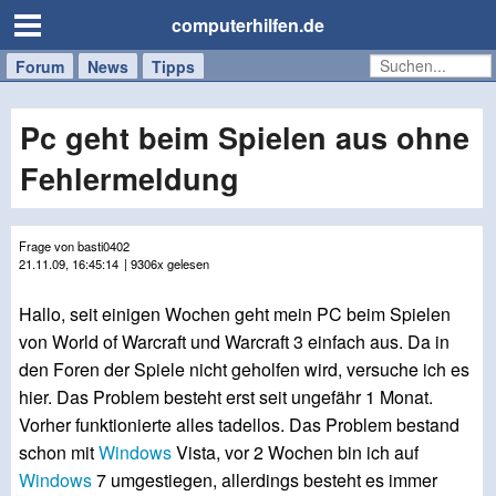
computerhilfen.de
Forum
Handy
Windows
Mac
News
Tipps
/
Tablet
Pc geht beim Spielen aus ohne
Fehlermeldung
Frage von basti0402
21.11.09, 16:45:14
| 9306x gelesen
Hallo, seit einigen Wochen geht mein PC beim Spielen
von World of Warcraft und Warcraft 3 einfach aus. Da in
den Foren der Spiele nicht geholfen wird, versuche ich es
hier. Das Problem besteht erst seit ungefähr 1 Monat.
Vorher funktionierte alles tadellos. Das Problem bestand
schon mit
Windows
Vista, vor 2 Wochen bin ich auf
Windows
7 umgestiegen, allerdings besteht es immer