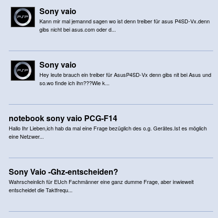
Sony vaio
Kann mir mal jemannd sagen wo ist denn treiber für asus P4SD-Vx.denn
gibs nicht bei asus.com oder d...
Sony vaio
Hey leute brauch ein treiber für AsusP4SD-Vx denn gibs nit bei Asus und
so.wo finde ich ihn???Wie k...
notebook sony vaio PCG-F14
Hallo Ihr Lieben,ich hab da mal eine Frage bezüglich des o.g. Gerätes.Ist es möglich
eine Netzwer...
Sony Vaio -Ghz-entscheiden?
Wahrscheinlich für EUch Fachmänner eine ganz dumme Frage, aber inwieweit
entscheidet die Taktfrequ...