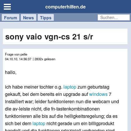
computerhilfen.de
Forum
Handy
Windows
Mac
News
Tipps
/
Tablet
sony vaio vgn-cs 21 s/r
Frage von petie
04.10.10, 14:36:37
| 2832x gelesen
hallo,
ich habe meiner tochter o.g.
laptop
zum geburtstag
gekauft, bei dem bereits ein upgrade auf
windows
7
installiert war; leider funktionieren nun die webcam und
die av-leiste nicht, die fn-tastenkombinationen
funktionieren alle bis auf die helligkeitsregelung; da es
sich bei dem
laptop
nicht gerade um ein billigprodukt
handelt und die funktionen prinzipiell vorhanden sind,