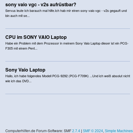
sony vaio vgc - v2s aufrüstbar?
Servus leute Ich barauch mal hilfe.Ich hab mir einen sony vaio vgc - v2s gegauft und
bin auch mit se...
CPU im SONY VAIO Laptop
Habe ein Problem mit dem Prozessor in meinem Sony Vaio Laptop dieser ist ein PCG-
F305 mit einem Pent...
Sony Vaio Laptop
Hallo, ich habe folgendes Modell PCG-9292 (PCG-F709K) ...Und ich weiß absolut nicht
wie ich das DVD...
Computerhilfen.de Forum-Software: SMF
2.7.4
|
SMF © 2024
,
Simple Machines